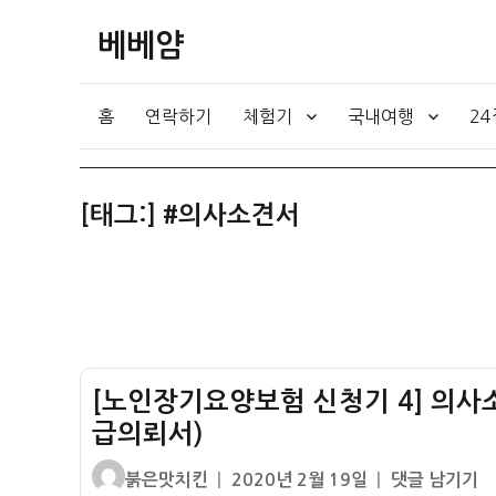
베베얌
홈
연락하기
체험기
국내여행
2
[태그:]
#의사소견서
[노인장기요양보험 신청기 4] 의사소
급의뢰서)
글
작
[노
붉은맛치킨
2020년 2월 19일
댓글 남기기