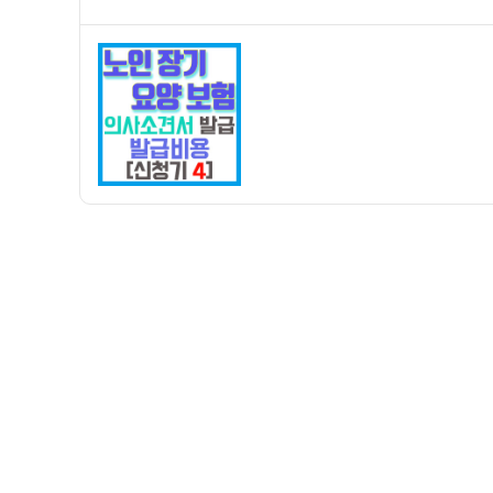
쓴
성
인
이
일
장
자
기
요
양
보
험
신
청
기
4]
의
사
소
견
서
발
급