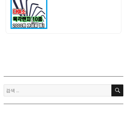
자
가
성
비
짱!
최
저
가
2000
원
육
각
렌
치
검
세
색:
트
구
입
후