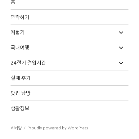
홈
연락하기
하
체험기
위
메
뉴
하
국내여행
확
위
장
메
뉴
하
24절기 절입시간
확
위
장
메
뉴
실제 후기
확
장
맛집 탐방
생활정보
베베얌
Proudly powered by WordPress