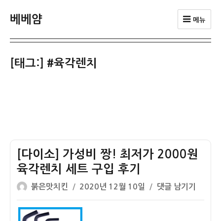
베베얌
메뉴
[태그:]
#육각렌치
[다이소] 가성비 짱! 최저가 2000원
육각렌치 세트 구입 후기
글
작
[다
붉은맛치킨
2020년 12월 10일
댓글 남기기
쓴
성
이
이
일
소]