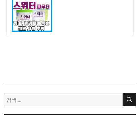
자
행
스
위
터
파
우
더
구
입
후
기
–
땀
검
띠
색:
분,
아
기
분