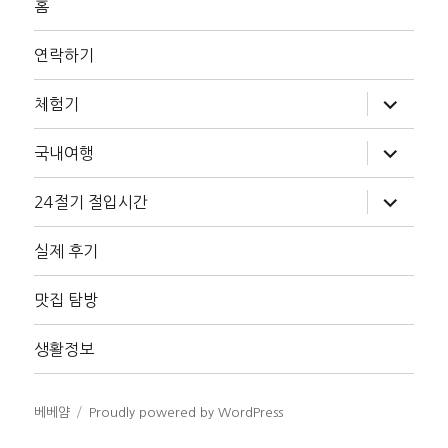
홈
연락하기
하
체험기
위
메
뉴
하
국내여행
확
위
장
메
뉴
하
24절기 절입시간
확
위
장
메
뉴
실제 후기
확
장
맛집 탐방
생활정보
베베얌
Proudly powered by WordPress