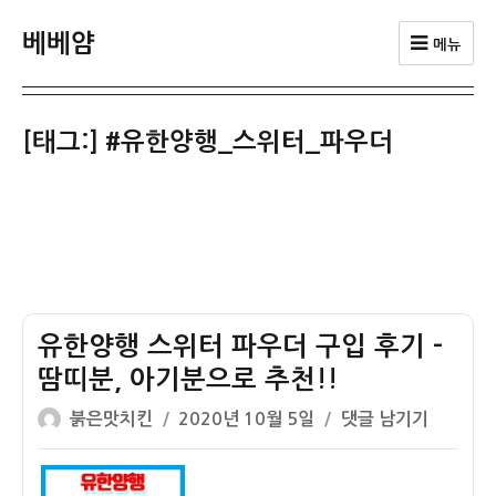
베베얌
메뉴
[태그:]
#유한양행_스위터_파우더
유한양행 스위터 파우더 구입 후기 –
땀띠분, 아기분으로 추천!!
글
작
유
붉은맛치킨
2020년 10월 5일
댓글 남기기
쓴
성
한
이
일
양