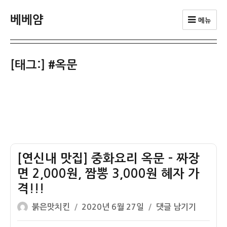
베베얌
메뉴
[태그:]
#옥문
[연신내 맛집] 중화요리 옥문 – 짜장
면 2,000원, 짬뽕 3,000원 혜자 가
격!!!
글
작
[연
붉은맛치킨
2020년 6월 27일
댓글 남기기
쓴
성
신