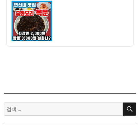
이
일
내
자
맛
집]
중
화
요
리
옥
문
–
짜
장
면
2,000
검
원,
색:
짬
뽕
3,000