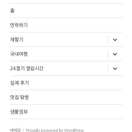
홈
연락하기
하
체험기
위
메
뉴
하
국내여행
확
위
장
메
뉴
하
24절기 절입시간
확
위
장
메
뉴
실제 후기
확
장
맛집 탐방
생활정보
베베얌
Proudly powered by WordPress