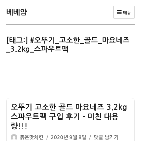
베베얌
메뉴
[태그:]
#오뚜기_고소한_골드_마요네즈
_3.2kg_스파우트팩
오뚜기 고소한 골드 마요네즈 3.2kg
스파우트팩 구입 후기 – 미친 대용
량!!!
글
작
오
붉은맛치킨
2020년 9월 8일
댓글 남기기