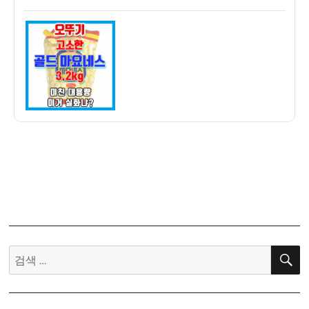
쓴
성
뚜
이
일
기
자
고
소
한
골
드
마
요
네
즈
3.2kg
스
파
우
검
트
색:
팩
구