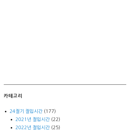
입
후
기
–
미
친
대
용
량!!!
카테고리
24절기 절입시간
(177)
2021년 절입시간
(22)
2022년 절입시간
(25)