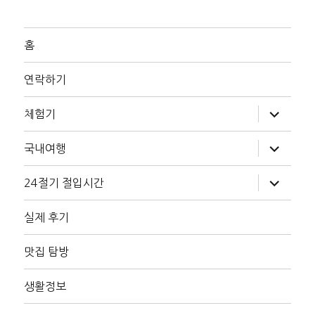
홈
연락하기
하
체험기
위
메
뉴
하
국내여행
확
위
장
메
뉴
하
24절기 절입시간
확
위
장
메
뉴
실제 후기
확
장
맛집 탐방
생활정보