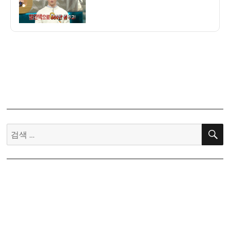
자
티
뷰
론
터
뷸
런
스
빨
간
색
검
중
고
색:
차
구
입
한
사
연.JPG