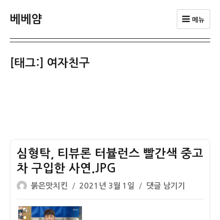
베베얌
메뉴
[태그:]
여자친구
심형탁, 티뷰론 터뷸런스 빨간색 중고
차 구입한 사연.JPG
글
작
심
붉은맛치킨
2021년 3월 1일
댓글 남기기
쓴
성
형
이
일
탁,