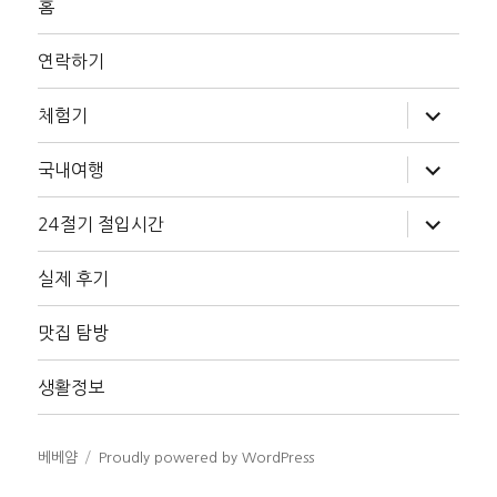
홈
연락하기
하
체험기
위
메
뉴
하
국내여행
확
위
장
메
뉴
하
24절기 절입시간
확
위
장
메
뉴
실제 후기
확
장
맛집 탐방
생활정보
베베얌
Proudly powered by WordPress