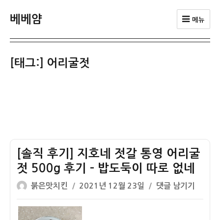
베베얌
메뉴
[태그:]
어리굴젓
[솔직 후기] 지호네 젓갈 통영 어리굴
젓 500g 후기 – 밥도둑이 따로 없네
글
작
[솔
붉은맛치킨
2021년 12월 23일
댓글 남기기
쓴
성
직
이
일
후