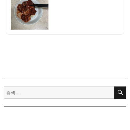
자
기]
지
호
네
젓
갈
통
영
어
리
굴
젓
500g
검
후
색:
기
–
밥
도