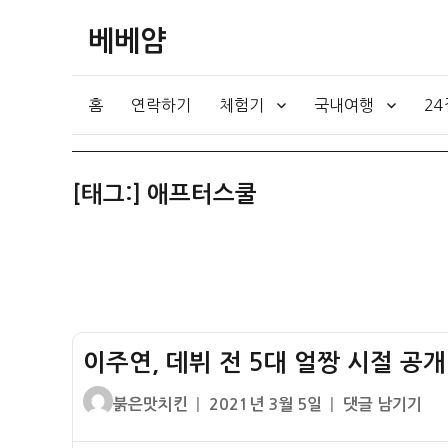
베베얌
홈
연락하기
체험기
국내여행
2
[태그:]
애프터스쿨
이주연, 데뷔 전 5대 얼짱 시절 공개!!
글
작
이
붉은맛치킨
2021년 3월 5일
댓글 남기기
쓴
성
주
이
일
연,