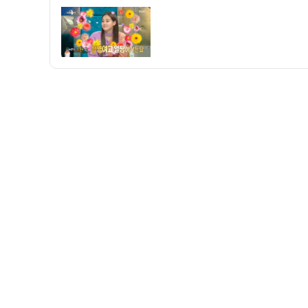
자
데
뷔
전
5
대
얼
짱
시
절
공
개!!!.JPG