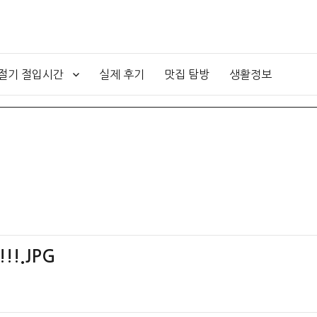
4절기 절입시간
실제 후기
맛집 탐방
생활정보
!.JPG