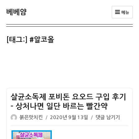
베베얌
메뉴
[태그:]
#알코올
살균소독제 포비돈 요오드 구입 후기
– 상처나면 일단 바르는 빨간약
글
작
살
붉은맛치킨
2020년 9월 13일
댓글 남기기
쓴
성
균
이
일
소