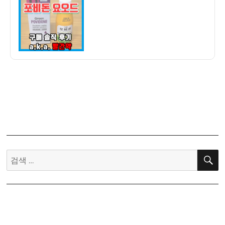
자
독
제
포
비
돈
요
오
드
구
입
후
기
–
검
상
색:
처
나
면
일