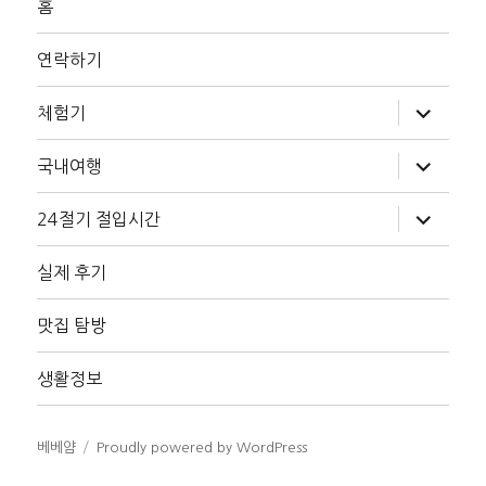
홈
연락하기
하
체험기
위
메
뉴
하
국내여행
확
위
장
메
뉴
하
24절기 절입시간
확
위
장
메
뉴
실제 후기
확
장
맛집 탐방
생활정보
베베얌
Proudly powered by WordPress