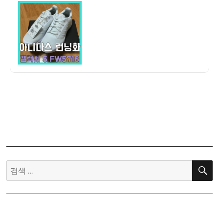
이
일
후
자
기]
아
디
다
스
갤
럭
시
5
FW5716
런
닝
화
검
가
색:
볍
고
시