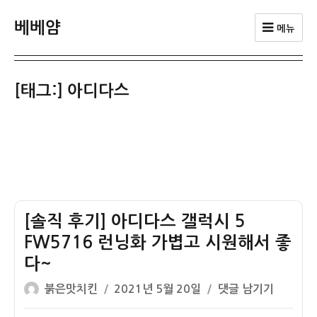
베베얌
메뉴
[태그:]
아디다스
[솔직 후기] 아디다스 갤럭시 5
FW5716 런닝화 가볍고 시원해서 좋
다~
글
작
[솔
붉은맛치킨
2021년 5월 20일
댓글 남기기
쓴
성
직