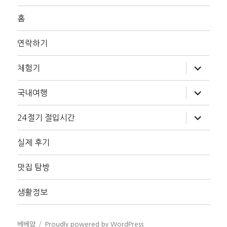
홈
연락하기
하
체험기
위
메
뉴
하
국내여행
확
위
장
메
뉴
하
24절기 절입시간
확
위
장
메
뉴
실제 후기
확
장
맛집 탐방
생활정보
베베얌
Proudly powered by WordPress