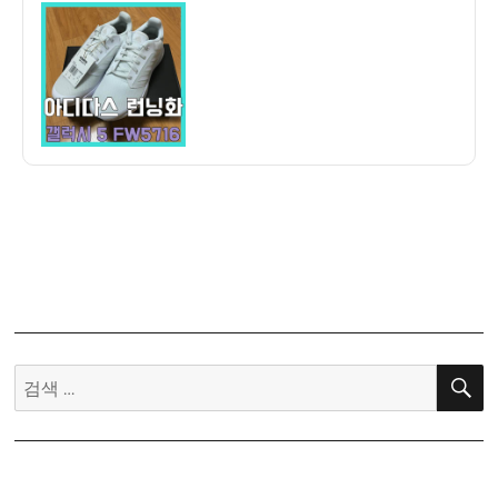
이
일
후
자
기]
아
디
다
스
갤
럭
시
5
FW5716
런
닝
화
검
가
색:
볍
고
시