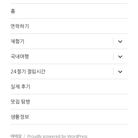
홈
연락하기
하
체험기
위
메
뉴
하
국내여행
확
위
장
메
뉴
하
24절기 절입시간
확
위
장
메
뉴
실제 후기
확
장
맛집 탐방
생활정보
베베얌
Proudly powered by WordPress