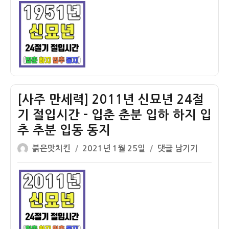
이
일
만
자
세
력]
1951
년
신
묘
년
[사주 만세력] 2011년 신묘년 24절
24
기 절입시간 – 입춘 춘분 입하 하지 입
절
추 추분 입동 동지
기
절
글
작
[사
붉은맛치킨
2021년 1월 25일
댓글 남기기
입
쓴
성
주
시
이
일
만
간
자
세
–
력]
입
2011
춘
년