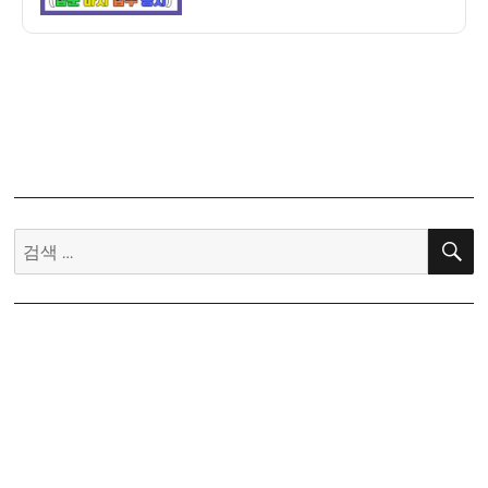
춘
신
분
묘
입
년
하
24
하
절
지
기
입
절
추
입
추
시
검
분
간
색:
입
–
동
입
동
춘
지
춘
분
입
하
하