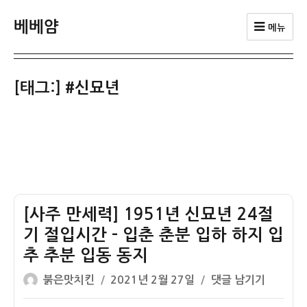
베베얌
메뉴
[태그:]
#신묘년
[사주 만세력] 1951년 신묘년 24절
기 절입시간 – 입춘 춘분 입하 하지 입
추 추분 입동 동지
글
작
[사
붉은맛치킨
2021년 2월 27일
댓글 남기기
쓴
성
주