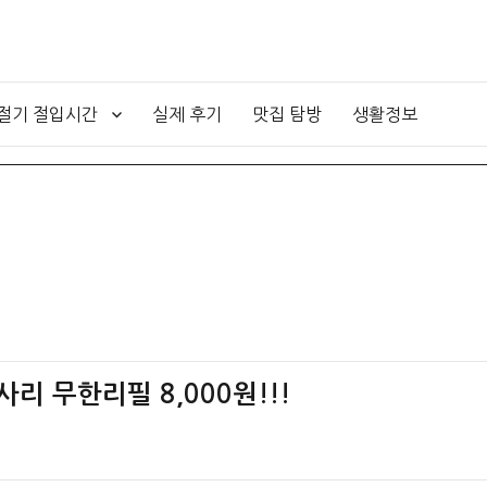
4절기 절입시간
실제 후기
맛집 탐방
생활정보
사리 무한리필 8,000원!!!