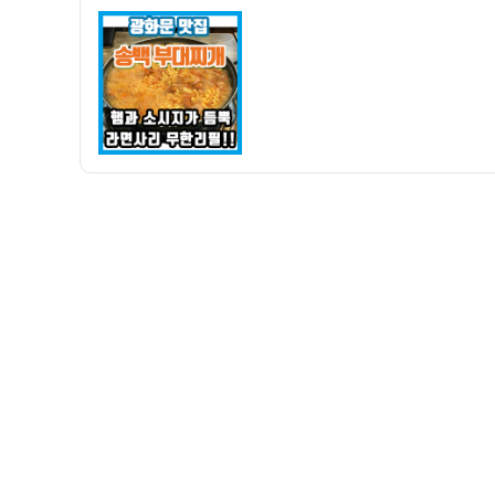
자
맛
집]
송
백
부
대
찌
개
–
라
면
사
리
무
한
리
필