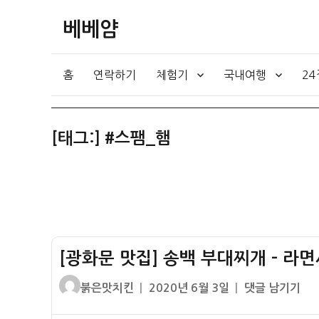
베베얌
홈
연락하기
체험기
국내여행
2
[태그:]
#스팸_햄
[광화문 맛집] 송백 부대찌개 – 라면
글
작
[광
붉은맛치킨
2020년 6월 3일
댓글 남기기
쓴
성
화
이
일
문