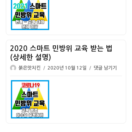
자
기]
2021
년
민
방
위
사
2020 스마트 민방위 교육 받는 법
이
(상세한 설명)
버
글
작
교
2020
붉은맛치킨
2020년 10월 12일
댓글 남기기
쓴
성
육
스
이
일
–
마
자
헌
트
혈
민
시
방
제
위
외
교
가
육