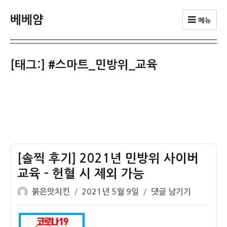
베베얌
메뉴
[태그:]
#스마트_민방위_교육
[솔찍 후기] 2021년 민방위 사이버
교육 – 헌혈 시 제외 가능
글
작
[솔
붉은맛치킨
2021년 5월 9일
댓글 남기기
쓴
성
찍
이
일
후