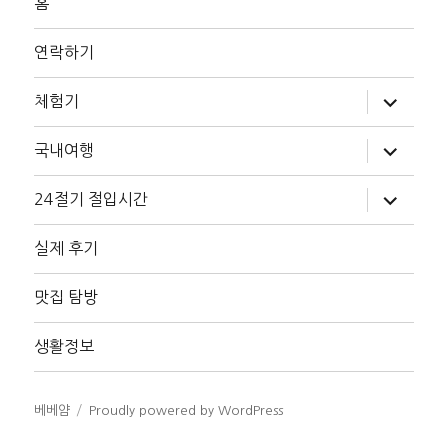
홈
연락하기
하
체험기
위
메
뉴
하
국내여행
확
위
장
메
뉴
하
24절기 절입시간
확
위
장
메
뉴
실제 후기
확
장
맛집 탐방
생활정보
베베얌
Proudly powered by WordPress