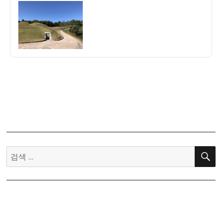
이
일
이
자
여
행
기
6]
공
주
무
령
왕
릉
을
검
찾
아
색:
서
–
한
국