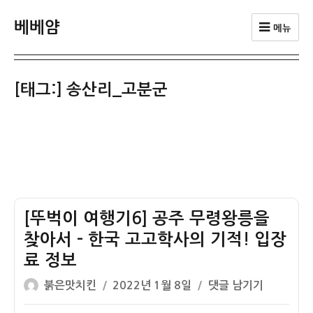
베베얌
메뉴
[태그:]
송산리_고분군
[뚜벅이 여행기6] 공주 무령왕릉을
찾아서 – 한국 고고학사의 기적! 입장
료 정보
글
작
[뚜
붉은맛치킨
2022년 1월 8일
댓글 남기기
쓴
성
벅