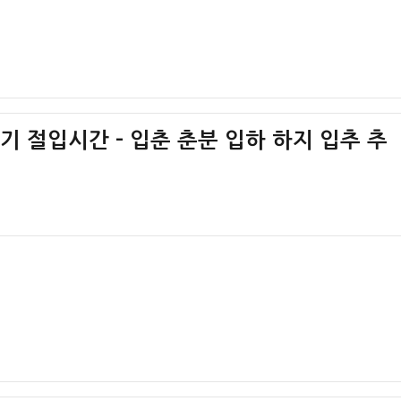
절기 절입시간 – 입춘 춘분 입하 하지 입추 추