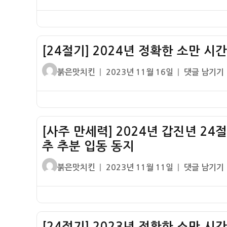
동
쓴
성
년
간
지
이
일
24
(소
자
절
만
기
절
[24절기] 2024년 정확한 소만 시
절
입
입
글
작
[24
붉은맛치킨
2023년 11월 16일
댓글 남기기
시
시
쓴
성
절
간)
간
이
일
기]
날
자
2024
짜
년
시
[사주 만세력] 2024년 갑진년 24
정
간
추 추분 입동 동지
확
–
한
글
작
[사
입
붉은맛치킨
2023년 11월 11일
댓글 남기기
소
쓴
성
주
춘
만
이
일
만
하
시
자
세
지
간
력]
입
날
[24절기] 2023년 정확한 소만 시