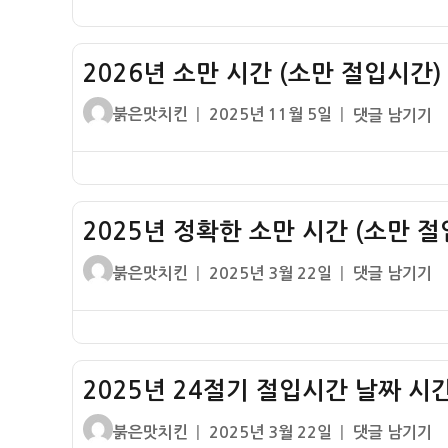
자
절
기
2026년 소만 시간 (소만 절입시간)
절
입
글
작
2026
붉은맛치킨
2025년 11월 5일
댓글 남기기
시
쓴
성
년
간
이
일
소
날
자
만
짜
시
시
2025년 정확한 소만 시간 (소만 절
간
간
(소
글
작
2025
붉은맛치킨
2025년 3월 22일
댓글 남기기
–
만
쓴
성
년
입
절
이
일
정
춘
입
자
확
하
시
한
지
간)
2025년 24절기 절입시간 날짜 시간
소
입
만
추
글
작
2025
붉은맛치킨
2025년 3월 22일
댓글 남기기
시