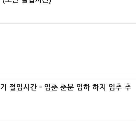
절기 절입시간 – 입춘 춘분 입하 하지 입추 추