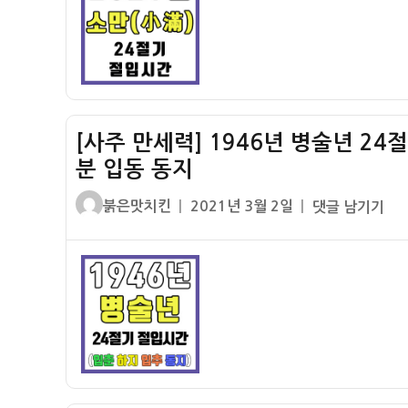
년
간
정
–
확
입
한
춘
소
춘
만
분
[사주 만세력] 1946년 병술년 24
시
입
간
분 입동 동지
하
(소
하
글
작
[사
붉은맛치킨
2021년 3월 2일
댓글 남기기
만
지
쓴
성
주
절
입
이
일
만
입
추
자
세
시
추
력]
간)
분
1946
입
년
동
병
동
술
지
년