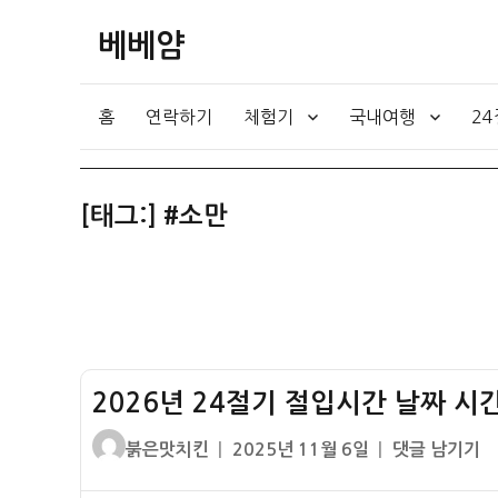
베베얌
홈
연락하기
체험기
국내여행
2
[태그:]
#소만
2026년 24절기 절입시간 날짜 시간
글
작
2026
붉은맛치킨
2025년 11월 6일
댓글 남기기
쓴
성
년
이
일
24