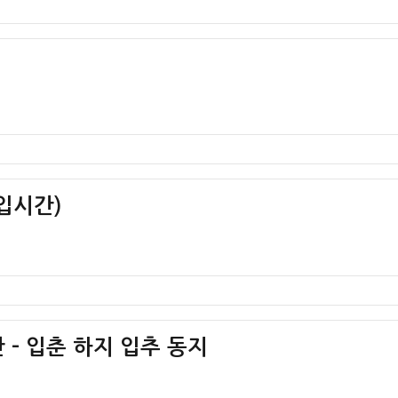
입시간)
 – 입춘 하지 입추 동지