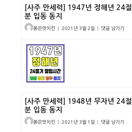
[사주 만세력] 1947년 정해년 24
24
절
분 입동 동지
기
글
작
[사
붉은맛치킨
2021년 3월 2일
댓글 남기기
절
쓴
성
주
입
이
일
만
시
자
세
간
력]
–
1947
입
년
춘
정
춘
해
분
년
입
[사주 만세력] 1948년 무자년 24
24
하
절
분 입동 동지
하
기
지
글
작
[사
붉은맛치킨
2021년 3월 1일
댓글 남기기
절
입
쓴
성
주
입
추