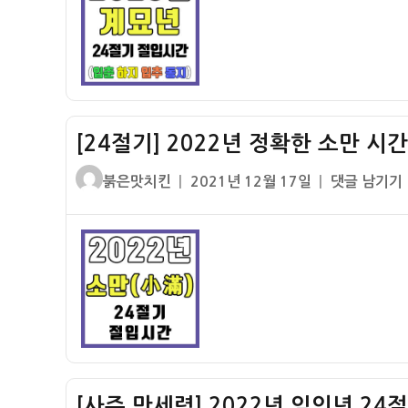
분
력]
간)
입
2023
하
년
하
계
지
묘
입
년
추
[24절기] 2022년 정확한 소만 시
24
추
절
글
작
[24
붉은맛치킨
2021년 12월 17일
댓글 남기기
분
기
쓴
성
절
입
절
이
일
기]
동
입
자
2022
동
시
년
지
간
정
–
확
입
한
춘
소
춘
만
분
[사주 만세력] 2022년 임인년 24
시