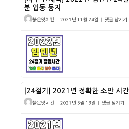
입
간
분 입동 동지
하
(소
하
글
작
[사
붉은맛치킨
2021년 11월 24일
댓글 남기기
만
지
쓴
성
주
절
입
이
일
만
입
추
자
세
시
추
력]
간)
분
2022
입
년
동
임
동
인
지
년
[24절기] 2021년 정확한 소만 시
24
절
글
작
[24
붉은맛치킨
2021년 5월 13일
댓글 남기기
기
쓴
성
절
절
이
일
기]
입
자
2021
시