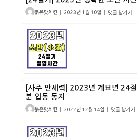
2024
추
짜
년
동
글
작
[24
(소
붉은맛치킨
2023년 1월 10일
댓글 남기기
갑
지
쓴
성
절
만
진
이
일
기]
절
년
자
2023
입
24
년
시
절
정
간)
기
확
절
한
입
소
시
만
간
[사주 만세력] 2023년 계묘년 24
시
날
간
분 입동 동지
짜
(소
–
글
작
[사
붉은맛치킨
2022년 12월 14일
댓글 남기기
만
입
쓴
성
주
절
춘
이
일
만
입
춘
자
세
시