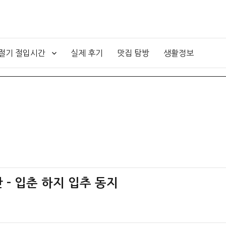
4절기 절입시간
실제 후기
맛집 탐방
생활정보
 – 입춘 하지 입추 동지