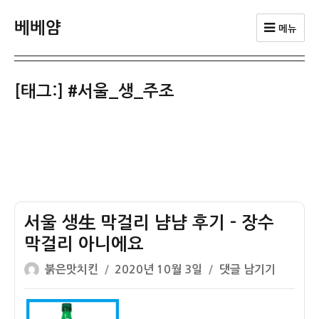
베베얌
메뉴
[태그:]
#서울_생_주조
서울 생生 막걸리 냠냠 후기 – 장수
막걸리 아니에요
글
작
서
붉은맛치킨
2020년 10월 3일
댓글 남기기
쓴
성
울
이
일
생