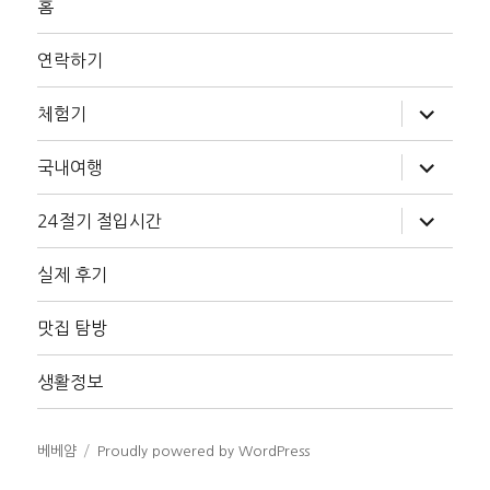
홈
연락하기
하
체험기
위
메
뉴
하
국내여행
확
위
장
메
뉴
하
24절기 절입시간
확
위
장
메
뉴
실제 후기
확
장
맛집 탐방
생활정보
베베얌
Proudly powered by WordPress