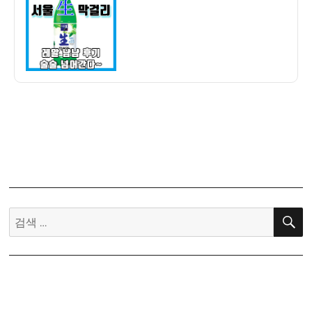
자
生
막
걸
리
냠
냠
후
기
–
장
수
막
걸
검
리
색:
아
니
에
요