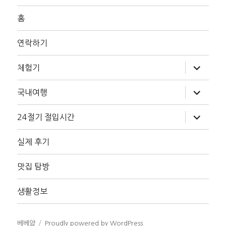
홈
연락하기
하
체험기
위
메
뉴
하
국내여행
확
위
장
메
뉴
하
24절기 절입시간
확
위
장
메
뉴
실제 후기
확
장
맛집 탐방
생활정보
베베얌
Proudly powered by WordPress