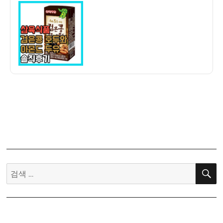
이
일
후
자
기]
삼
육
식
품
검
은
콩
호
두
와
아
몬
검
드
색:
–
고
소