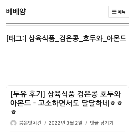
베베얌
메뉴
[태그:]
삼육식품_검은콩_호두와_아몬드
[두유 후기] 삼육식품 검은콩 호두와
아몬드 – 고소하면서도 달달하네ㅎㅎ
ㅎ
글
작
[두
붉은맛치킨
2022년 3월 2일
댓글 남기기
쓴
성
유