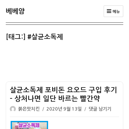
베베얌
메뉴
[태그:]
#살균소독제
살균소독제 포비돈 요오드 구입 후기
– 상처나면 일단 바르는 빨간약
글
작
살
붉은맛치킨
2020년 9월 13일
댓글 남기기
쓴
성
균
이
일
소