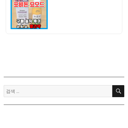
자
독
제
포
비
돈
요
오
드
구
입
후
기
–
검
상
색:
처
나
면
일