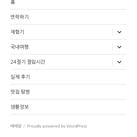
홈
연락하기
하
체험기
위
메
뉴
하
국내여행
확
위
장
메
뉴
하
24절기 절입시간
확
위
장
메
뉴
실제 후기
확
장
맛집 탐방
생활정보
베베얌
Proudly powered by WordPress