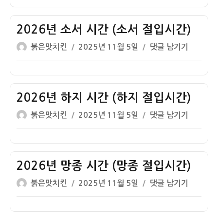
이
일
대
절
자
서
입
시
2026년 소서 시간 (소서 절입시간)
시
간
간)
글
작
2026
붉은맛치킨
2025년 11월 5일
댓글 남기기
(대
쓴
성
년
서
이
일
소
절
자
서
입
시
2026년 하지 시간 (하지 절입시간)
시
간
간)
글
작
2026
붉은맛치킨
2025년 11월 5일
댓글 남기기
(소
쓴
성
년
서
이
일
하
절
자
지
입
시
2026년 망종 시간 (망종 절입시간)
시
간
간)
글
작
2026
붉은맛치킨
2025년 11월 5일
댓글 남기기
(하
쓴
성
년
지
이
일
망
절