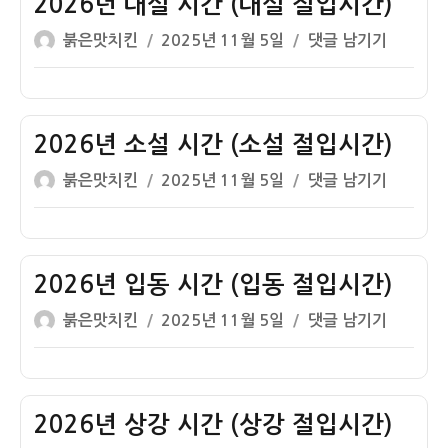
2026년 대설 시간 (대설 절입시간)
간
글
작
2026
붉은맛치킨
2025년 11월 5일
댓글 남기기
(동
쓴
성
년
지
이
일
대
절
자
설
입
시
2026년 소설 시간 (소설 절입시간)
시
간
간)
글
작
2026
붉은맛치킨
2025년 11월 5일
댓글 남기기
(대
쓴
성
년
설
이
일
소
절
자
설
입
시
2026년 입동 시간 (입동 절입시간)
시
간
간)
글
작
2026
붉은맛치킨
2025년 11월 5일
댓글 남기기
(소
쓴
성
년
설
이
일
입
절
자
동
입
시
2026년 상강 시간 (상강 절입시간)
시
간