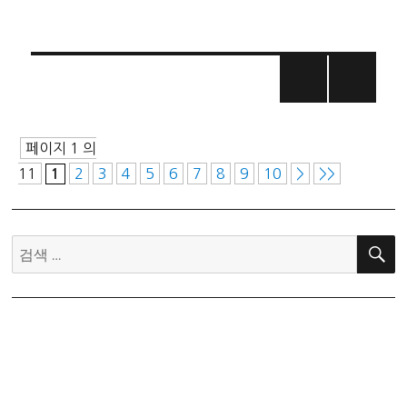
간)
(경
칩
절
글
입
시
페
간)
페이지 1 의
이
11
2
3
4
5
6
7
8
9
10
>
>>
1
지
검
매
색:
김