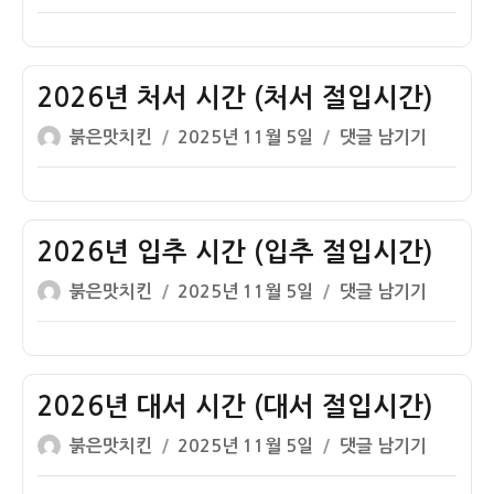
쓴
성
년
분
이
일
백
절
자
로
입
시
2026년 처서 시간 (처서 절입시간)
시
간
간)
글
작
2026
붉은맛치킨
2025년 11월 5일
댓글 남기기
(백
쓴
성
년
로
이
일
처
절
자
서
입
시
2026년 입추 시간 (입추 절입시간)
시
간
간)
글
작
2026
붉은맛치킨
2025년 11월 5일
댓글 남기기
(처
쓴
성
년
서
이
일
입
절
자
추
입
시
2026년 대서 시간 (대서 절입시간)
시
간
간)
글
작
2026
붉은맛치킨
2025년 11월 5일
댓글 남기기
(입
쓴
성
년
추