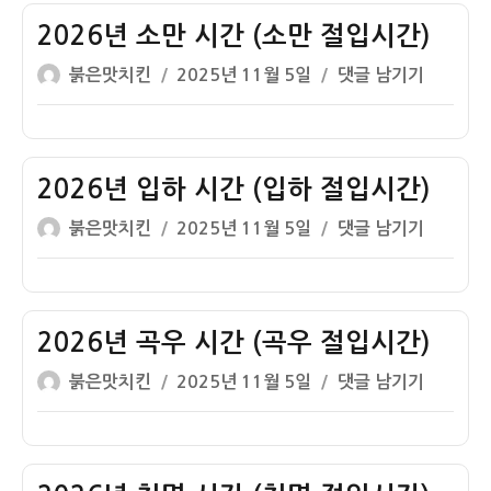
자
종
입
시
2026년 소만 시간 (소만 절입시간)
시
간
간)
글
작
2026
붉은맛치킨
2025년 11월 5일
댓글 남기기
(망
쓴
성
년
종
이
일
소
절
자
만
입
시
2026년 입하 시간 (입하 절입시간)
시
간
간)
글
작
2026
붉은맛치킨
2025년 11월 5일
댓글 남기기
(소
쓴
성
년
만
이
일
입
절
자
하
입
시
2026년 곡우 시간 (곡우 절입시간)
시
간
간)
글
작
2026
붉은맛치킨
2025년 11월 5일
댓글 남기기
(입
쓴
성
년
하
이
일
곡
절
자
우
입
시