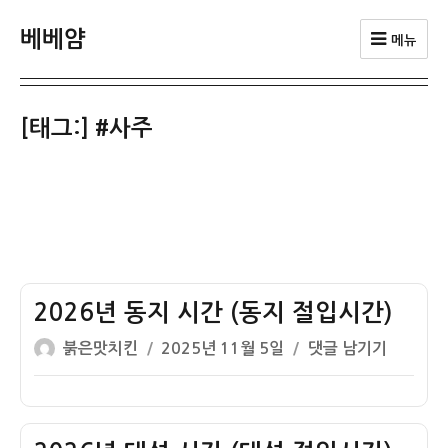
베베얌
메뉴
[태그:]
#사주
2026년 동지 시간 (동지 절입시간)
글
작
2026
붉은맛치킨
2025년 11월 5일
댓글 남기기
쓴
성
년
이
일
동
자
지
시