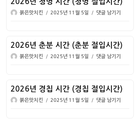
2026년 청명 시간 (청명 절입시간)
시
간
간)
글
작
2026
붉은맛치킨
2025년 11월 5일
댓글 남기기
(곡
쓴
성
년
우
이
일
청
절
자
명
입
시
2026년 춘분 시간 (춘분 절입시간)
시
간
간)
글
작
2026
붉은맛치킨
2025년 11월 5일
댓글 남기기
(청
쓴
성
년
명
이
일
춘
절
자
분
입
시
2026년 경칩 시간 (경칩 절입시간)
시
간
간)
글
작
2026
붉은맛치킨
2025년 11월 5일
댓글 남기기
(춘
쓴
성
년
분
이
일
경
절
자
칩
입
시
시
간