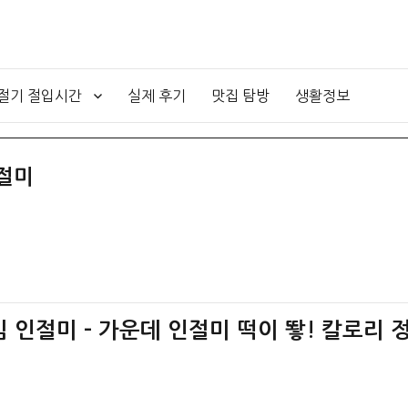
4절기 절입시간
실제 후기
맛집 탐방
생활정보
절미
 인절미 – 가운데 인절미 떡이 뙇! 칼로리 