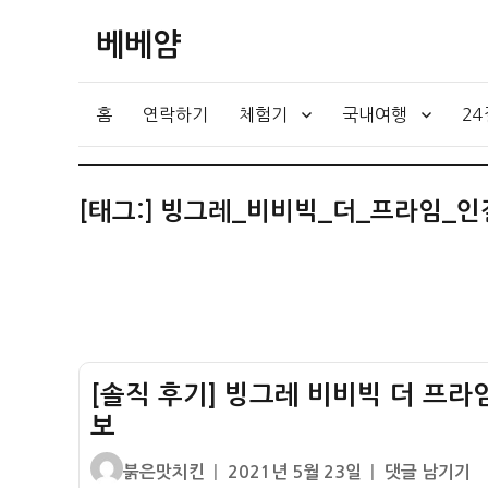
베베얌
홈
연락하기
체험기
국내여행
2
[태그:]
빙그레_비비빅_더_프라임_인
[솔직 후기] 빙그레 비비빅 더 프라임
보
글
작
[솔
붉은맛치킨
2021년 5월 23일
댓글 남기기