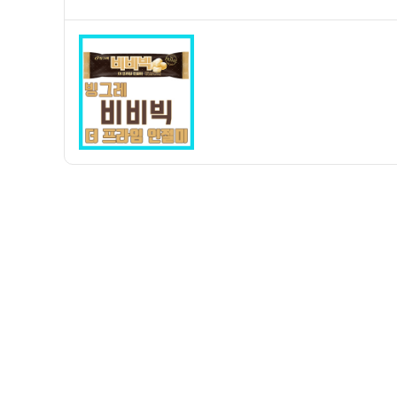
쓴
성
직
이
일
후
자
기]
빙
그
레
비
비
빅
더
프
라
임
인
절
미
–
가