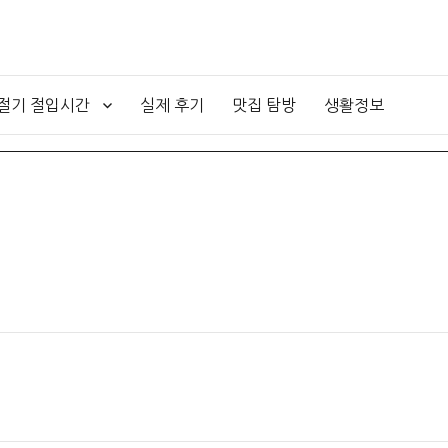
4절기 절입시간
실제 후기
맛집 탐방
생활정보