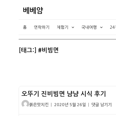
베베얌
홈
연락하기
체험기
국내여행
2
[태그:]
#비빔면
오뚜기 진비빔면 냠냠 시식 후기
글
작
오
붉은맛치킨
2020년 5월 26일
댓글 남기기
쓴
성
뚜
이
일
기