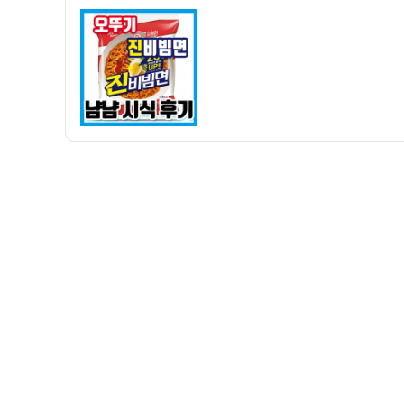
자
진
비
빔
면
냠
냠
시
식
후
기