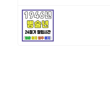
쓴
성
주
이
일
만
자
세
력]
1946
년
병
술
년
24
절
기
절
입
시
간
–
입