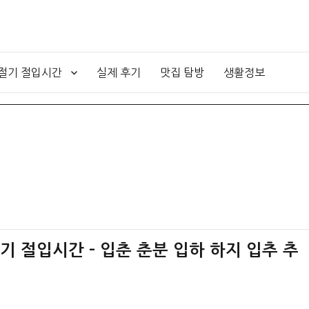
4절기 절입시간
실제 후기
맛집 탐방
생활정보
절기 절입시간 – 입춘 춘분 입하 하지 입추 추