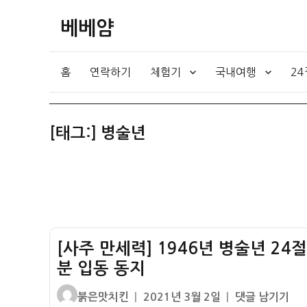
베베얌
홈
연락하기
체험기
국내여행
2
[태그:]
병술년
[사주 만세력] 1946년 병술년 24
분 입동 동지
글
작
[사
붉은맛치킨
2021년 3월 2일
댓글 남기기