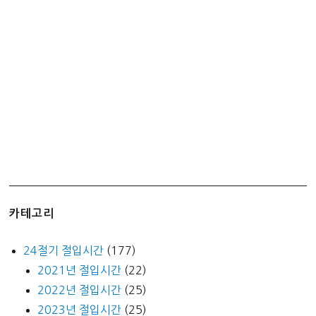
기
–
추
운
사
무
실
겨
울
나
기
+
카테고리
1
달
24절기 절입시간
(177)
후
2021년 절입시간
(22)
기
2022년 절입시간
(25)
2023년 절입시간
(25)