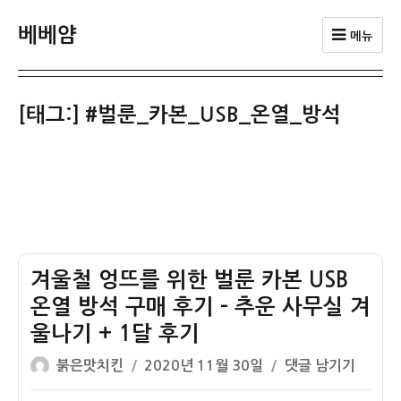
베베얌
메뉴
[태그:]
#벌룬_카본_USB_온열_방석
겨울철 엉뜨를 위한 벌룬 카본 USB
온열 방석 구매 후기 – 추운 사무실 겨
울나기 + 1달 후기
글
작
겨
붉은맛치킨
2020년 11월 30일
댓글 남기기
쓴
성
울