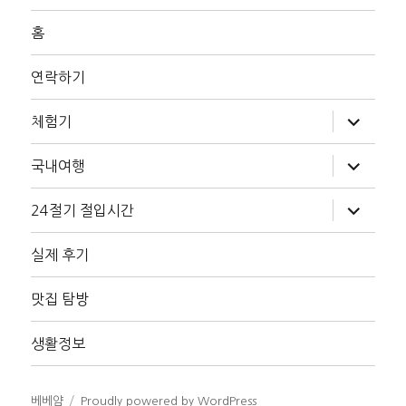
홈
연락하기
하
체험기
위
메
뉴
하
국내여행
확
위
장
메
뉴
하
24절기 절입시간
확
위
장
메
뉴
실제 후기
확
장
맛집 탐방
생활정보
베베얌
Proudly powered by WordPress