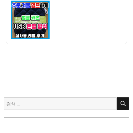
이
일
철
자
엉
뜨
를
위
한
벌
룬
카
본
USB
온
열
방
검
석
색:
구
매
후