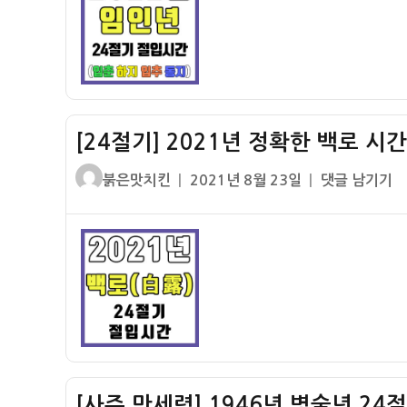
력]
간)
분
2022
입
년
동
임
동
인
지
년
[24절기] 2021년 정확한 백로 시
24
절
글
작
[24
붉은맛치킨
2021년 8월 23일
댓글 남기기
기
쓴
성
절
절
이
일
기]
입
자
2021
시
년
간
정
–
확
입
한
춘
백
춘
로
분
[사주 만세력] 1946년 병술년 24
시