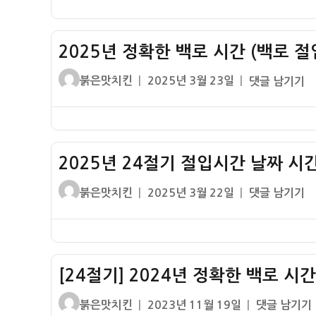
자
절
기
2025년 정확한 백로 시간 (백로 절
절
입
글
작
2025
붉은맛치킨
2025년 3월 23일
댓글 남기기
시
쓴
성
년
간
이
일
정
날
자
확
짜
한
시
2025년 24절기 절입시간 날짜 시간
백
간
로
글
작
2025
붉은맛치킨
2025년 3월 22일
댓글 남기기
–
시
쓴
성
년
입
간
이
일
24
춘
(백
자
절
하
로
기
지
절
[24절기] 2024년 정확한 백로 시
절
입
입
입
추
글
작
[24
붉은맛치킨
2023년 11월 19일
댓글 남기기
시
시