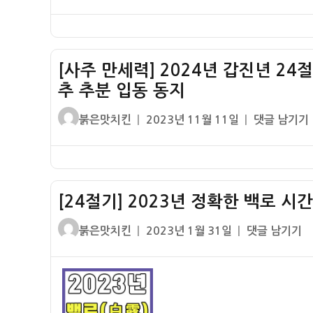
동
쓴
성
절
간)
간
지
이
일
기]
날
자
2024
짜
년
시
[사주 만세력] 2024년 갑진년 24
정
간
추 추분 입동 동지
확
–
한
글
작
[사
입
붉은맛치킨
2023년 11월 11일
댓글 남기기
백
쓴
성
주
춘
로
이
일
만
하
시
자
세
지
간
력]
입
날
[24절기] 2023년 정확한 백로 시
2024
추
짜
년
동
글
작
[24
(백
붉은맛치킨
2023년 1월 31일
댓글 남기기
갑
지
쓴
성
절
로
진
이
일
기]
절
년
자
2023
입
24
년
시
절