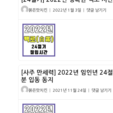
추
절
글
작
[24
붉은맛치킨
2022년 1월 3일
댓글 남기기
분
기
쓴
성
절
입
절
이
일
기]
동
입
자
2022
동
시
년
지
간
정
–
확
입
한
춘
백
춘
로
분
[사주 만세력] 2022년 임인년 24
시
입
간
분 입동 동지
하
(백
하
글
작
[사
붉은맛치킨
2021년 11월 24일
댓글 남기기
로
지
쓴
성
주
절
입
이
일
만
입
추
자
세
시
추