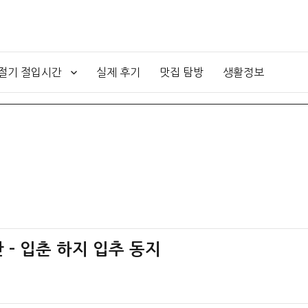
4절기 절입시간
실제 후기
맛집 탐방
생활정보
 – 입춘 하지 입추 동지