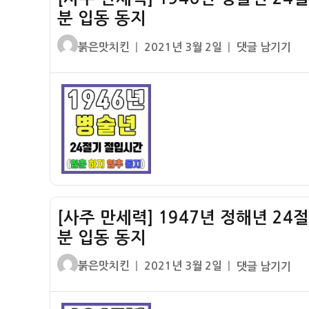
입
간
분 입동 동지
하
(백
하
글
작
[사
붉은맛치킨
2021년 3월 2일
댓글 남기기
로
지
쓴
성
주
절
입
이
일
만
입
추
자
세
시
추
력]
간)
분
1946
입
년
동
병
동
술
지
년
[사주 만세력] 1947년 정해년 24
24
절
분 입동 동지
기
글
작
[사
붉은맛치킨
2021년 3월 2일
댓글 남기기
절
쓴
성
주
입
이
일
만
시