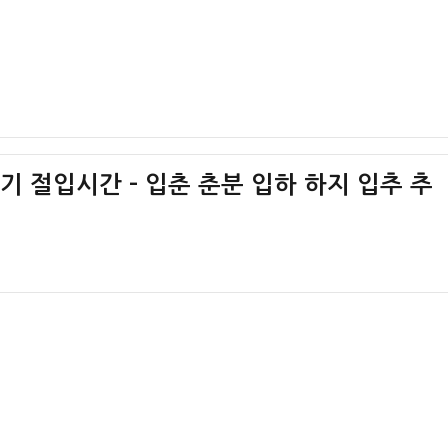
절기 절입시간 – 입춘 춘분 입하 하지 입추 추