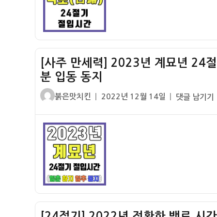
정
간)
기
확
절
한
입
백
시
로
간
[사주 만세력] 2023년 계묘년 24
시
날
간
분 입동 동지
짜
(백
–
글
작
[사
붉은맛치킨
2022년 12월 14일
댓글 남기기
로
입
쓴
성
주
절
춘
이
일
만
입
춘
자
세
시
분
력]
간)
입
2023
하
년
하
계
지
묘
입
년
추
[24절기] 2022년 정확한 백로 시
24