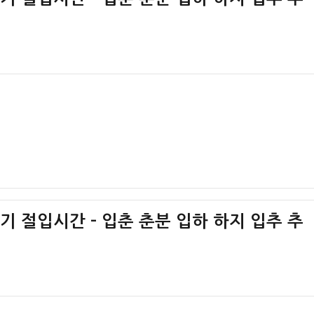
절기 절입시간 – 입춘 춘분 입하 하지 입추 추