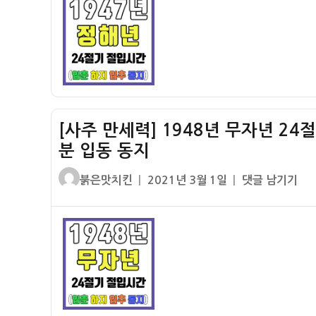
자
세
간
력]
–
1947
입
년
춘
정
춘
해
분
년
입
[사주 만세력] 1948년 무자년 24
24
하
절
분 입동 동지
하
기
지
글
작
[사
붉은맛치킨
2021년 3월 1일
댓글 남기기
절
입
쓴
성
주
입
추
이
일
만
시
추
자
세
간
분
력]
–
입
1948
입
동
년
춘
동
무
춘
지