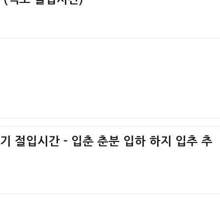
절기 절입시간 – 입춘 춘분 입하 하지 입추 추