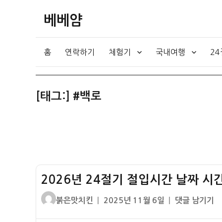
베베얌
홈
연락하기
체험기
국내여행
2
[태그:]
#백로
2026년 24절기 절입시간 날짜 시간
글
작
2026
붉은맛치킨
2025년 11월 6일
댓글 남기기
쓴
성
년
이
일
24