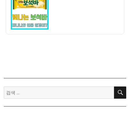
자
기]
롯
데
빛
나
는
보
석
바
–
바
나
나
검
와
색:
보
석
의
만