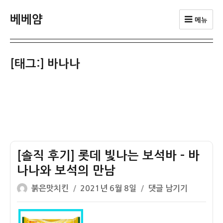
베베얌
메뉴
[태그:]
바나나
[솔직 후기] 롯데 빛나는 보석바 – 바
나나와 보석의 만남
글
작
[솔
붉은맛치킨
2021년 6월 8일
댓글 남기기
쓴
성
직
이
일
후