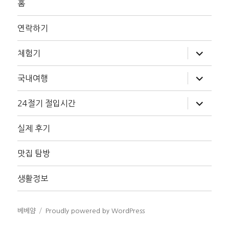
홈
연락하기
하
체험기
위
메
뉴
하
국내여행
확
위
장
메
뉴
하
24절기 절입시간
확
위
장
메
뉴
실제 후기
확
장
맛집 탐방
생활정보
베베얌
Proudly powered by WordPress