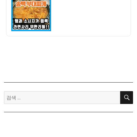
자
맛
집]
송
백
부
대
찌
개
–
라
면
사
리
검
무
색:
한
리
필
8,000