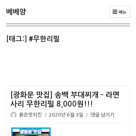
베베얌
메뉴
[태그:]
#무한리필
[광화문 맛집] 송백 부대찌개 – 라면
사리 무한리필 8,000원!!!
글
작
[광
붉은맛치킨
2020년 6월 3일
댓글 남기기
쓴
성
화
이
일
문