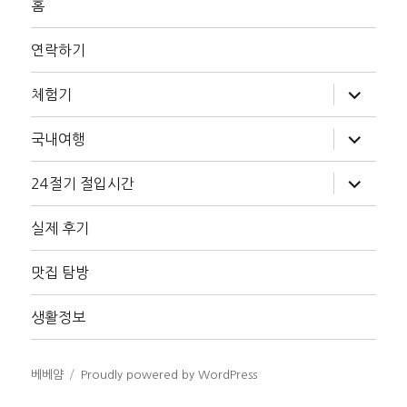
홈
연락하기
하
체험기
위
메
뉴
하
국내여행
확
위
장
메
뉴
하
24절기 절입시간
확
위
장
메
뉴
실제 후기
확
장
맛집 탐방
생활정보
베베얌
Proudly powered by WordPress