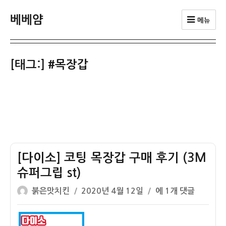
베베얌
메뉴
[태그:]
#목장갑
[다이소] 코팅 목장갑 구매 후기 (3M
슈퍼그립 st)
글
작
[다
붉은맛치킨
2020년 4월 12일
에 1개 댓글
쓴
성
이
이
일
소]