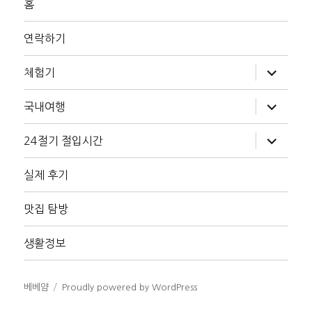
홈
연락하기
하
체험기
위
메
뉴
하
국내여행
확
위
장
메
뉴
하
24절기 절입시간
확
위
장
메
뉴
실제 후기
확
장
맛집 탐방
생활정보
베베얌
Proudly powered by WordPress