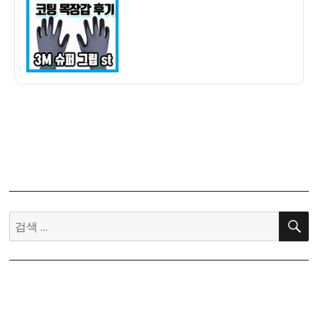
자
코
팅
목
장
갑
구
매
후
기
(3M
슈
퍼
그
검
립
색:
st)