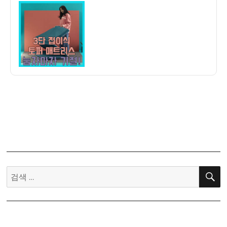
이
일
후
자
기]
에
스
베
딩
3
단
접
이
식
토
퍼
매
검
트
색:
리
스
10cm