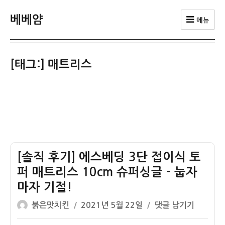
베베얌
메뉴
[태그:]
매트리스
[솔직 후기] 에스베딩 3단 접이식 토
퍼 매트리스 10cm 슈퍼싱글 – 눕자
마자 기절!
글
작
[솔
붉은맛치킨
2021년 5월 22일
댓글 남기기
쓴
성
직