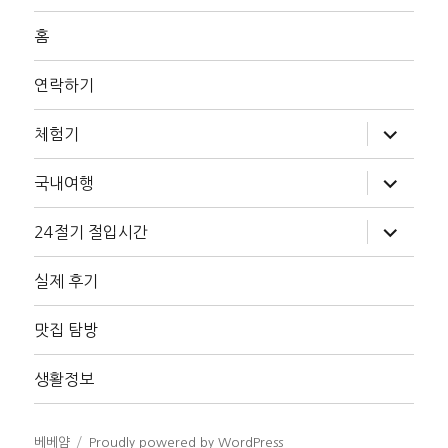
홈
연락하기
하
체험기
위
메
뉴
하
국내여행
확
위
장
메
뉴
하
24절기 절입시간
확
위
장
메
뉴
실제 후기
확
장
맛집 탐방
생활정보
베베얌
Proudly powered by WordPress