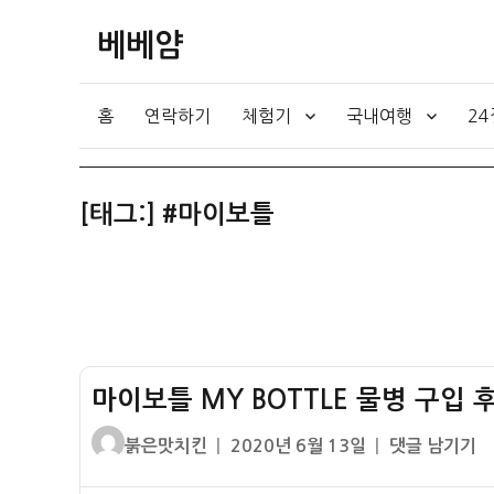
베베얌
홈
연락하기
체험기
국내여행
2
[태그:]
#마이보틀
마이보틀 MY BOTTLE 물병 구입 후
글
작
마
붉은맛치킨
2020년 6월 13일
댓글 남기기
쓴
성
이
이
일
보