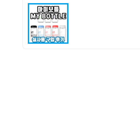
자
틀
MY
BOTTLE
물
병
구
입
후
기
(feat.
트
라
이
탄
소
재)