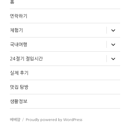
홈
연락하기
하
체험기
위
메
뉴
하
국내여행
확
위
장
메
뉴
하
24절기 절입시간
확
위
장
메
뉴
실제 후기
확
장
맛집 탐방
생활정보
베베얌
Proudly powered by WordPress