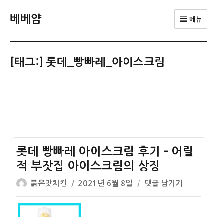
베베얌
메뉴
[태그:]
롯데_빵빠레_아이스크림
롯데 빵빠레 아이스크림 후기 – 어릴
적 부잣집 아이스크림의 상징
글
작
롯
붉은맛치킨
2021년 6월 8일
댓글 남기기
쓴
성
데
이
일
빵