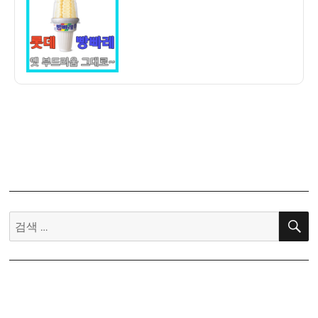
자
빠
레
아
이
스
크
림
후
기
–
어
릴
적
검
부
색:
잣
집
아
이