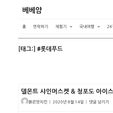
베베얌
홈
연락하기
체험기
국내여행
2
[태그:]
#롯데푸드
델몬트 샤인머스켓 & 청포도 아이스
글
작
델
붉은맛치킨
2020년 8월 14일
댓글 남기기
쓴
성
몬
이
일
트