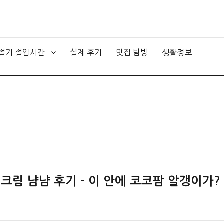
4절기 절입시간
실제 후기
맛집 탐방
생활정보
크림 냠냠 후기 – 이 안에 코코팜 알갱이가?