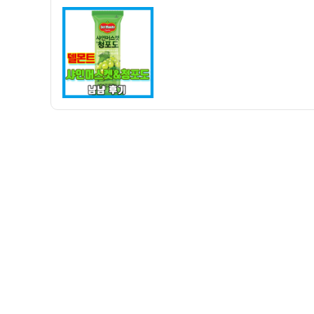
자
샤
인
머
스
켓
&
청
포
도
아
이
스
크
림
냠
냠
후