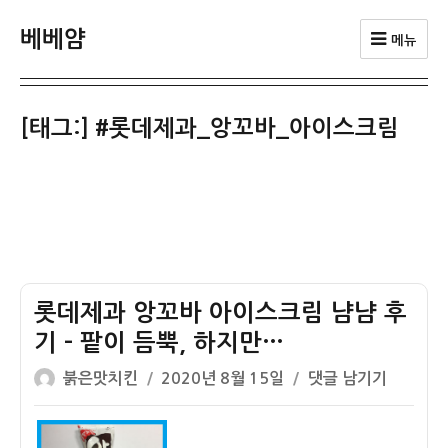
베베얌
메뉴
[태그:]
#롯데제과_앙꼬바_아이스크림
롯데제과 앙꼬바 아이스크림 냠냠 후
기 – 팥이 듬뿍, 하지만…
글
작
롯
붉은맛치킨
2020년 8월 15일
댓글 남기기
쓴
성
데
이
일
제