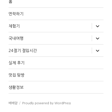
홈
연락하기
하
체험기
위
메
뉴
하
국내여행
확
위
장
메
뉴
하
24절기 절입시간
확
위
장
메
뉴
실제 후기
확
장
맛집 탐방
생활정보
베베얌
Proudly powered by WordPress