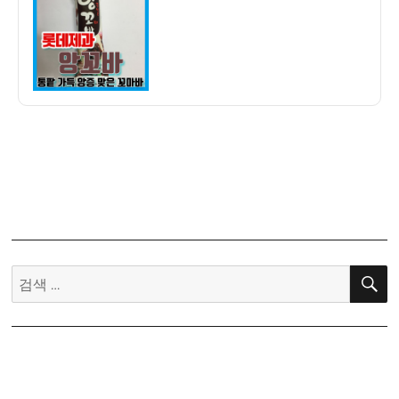
자
과
앙
꼬
바
아
이
스
크
림
냠
냠
후
기
검
–
색:
팥
이
듬
뿍,