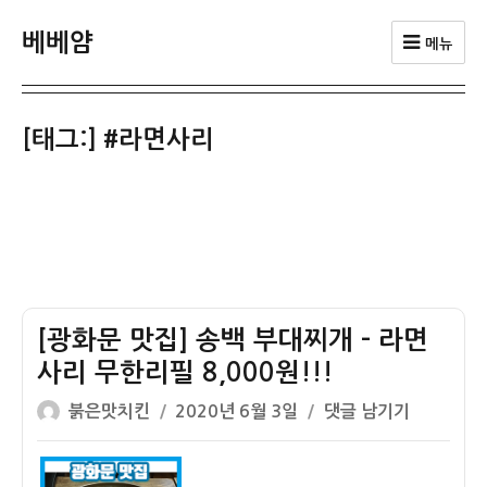
베베얌
메뉴
[태그:]
#라면사리
[광화문 맛집] 송백 부대찌개 – 라면
사리 무한리필 8,000원!!!
글
작
[광
붉은맛치킨
2020년 6월 3일
댓글 남기기
쓴
성
화
이
일
문