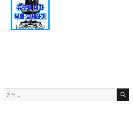
자
백
의
자
GD-
025
좌
판,
등
판
부
품
교
체
검
하
색:
기
–
가
격,