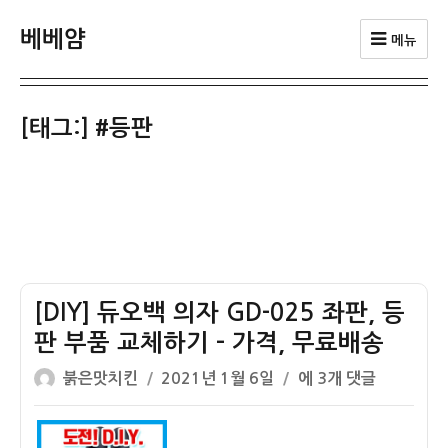
베베얌
메뉴
[태그:]
#등판
[DIY] 듀오백 의자 GD-025 좌판, 등
판 부품 교체하기 – 가격, 무료배송
글
작
[DIY]
붉은맛치킨
2021년 1월 6일
에 3개 댓글
쓴
성
듀
이
일
오