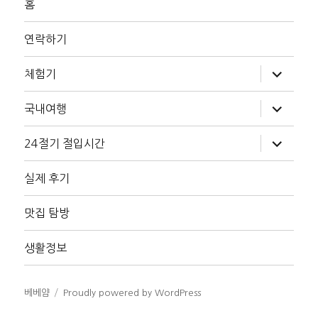
홈
연락하기
하
체험기
위
메
뉴
하
국내여행
확
위
장
메
뉴
하
24절기 절입시간
확
위
장
메
뉴
실제 후기
확
장
맛집 탐방
생활정보
베베얌
Proudly powered by WordPress