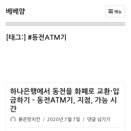
베베얌
메뉴
[태그:]
#동전ATM기
하나은행에서 동전을 화폐로 교환·입
금하기 – 동전ATM기, 지점, 가능 시
간
글
작
하
붉은맛치킨
2020년 7월 7일
댓글 남기기
쓴
성
나