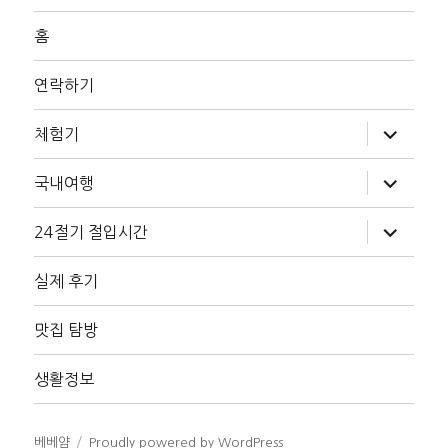
홈
연락하기
하
체험기
위
메
뉴
하
국내여행
확
위
장
메
뉴
하
24절기 절입시간
확
위
장
메
뉴
실제 후기
확
장
맛집 탐방
생활정보
베베얌
Proudly powered by WordPress