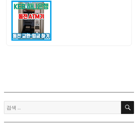
이
일
은
자
행
에
서
동
전
을
화
폐
로
교
환
·
입
검
금
색:
하
기
–