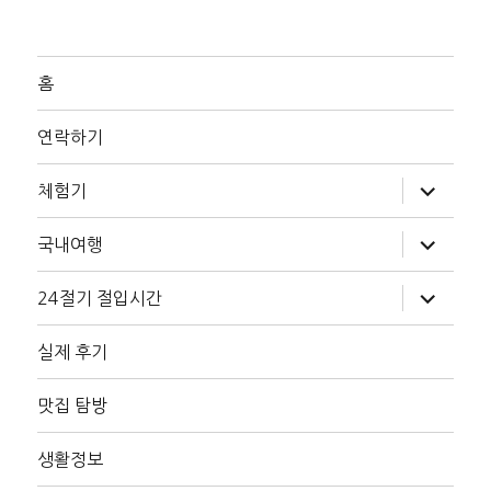
홈
연락하기
하
체험기
위
메
뉴
하
국내여행
확
위
장
메
뉴
하
24절기 절입시간
확
위
장
메
뉴
실제 후기
확
장
맛집 탐방
생활정보