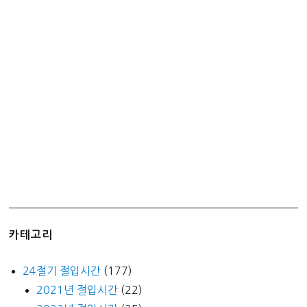
창
동
과
친
구
된
사
연?
그
놈
의
학
번
이
카테고리
뭔
지
24절기 절입시간
(177)
~
2021년 절입시간
(22)