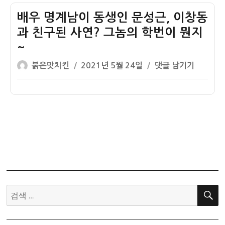
자
계
남,
배우 명계남이 동생인 문성근, 이창동
동
과 친구된 사연? 그놈의 학번이 뭔지
방
~
우
글
작
로
배
붉은맛치킨
2021년 5월 24일
댓글 남기기
쓴
성
개
우
이
일
명
명
자
한
계
이
남
유
이
는?
동
생
인
문
성
검
근,
색:
이