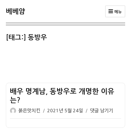
베베얌
메뉴
[태그:]
동방우
배우 명계남, 동방우로 개명한 이유
는?
글
작
배
붉은맛치킨
2021년 5월 24일
댓글 남기기
쓴
성
우
이
일
명