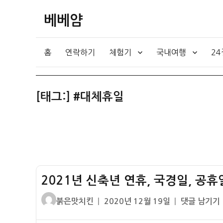
베베얌
홈
연락하기
체험기
국내여행
2
[태그:]
#대체휴일
2021년 신축년 연휴, 국경일, 공휴
글
작
2021
붉은맛치킨
2020년 12월 19일
댓글 남기기
쓴
성
년
이
일
신