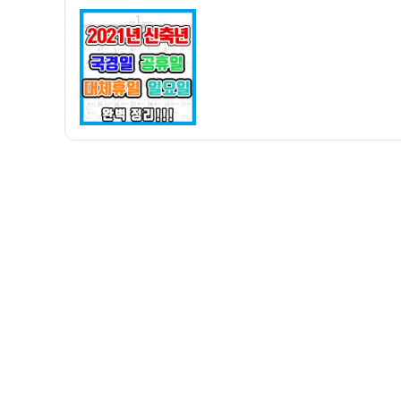
자
축
년
연
휴,
국
경
일,
공
휴
일,
대
체
휴
일,
일
요
일