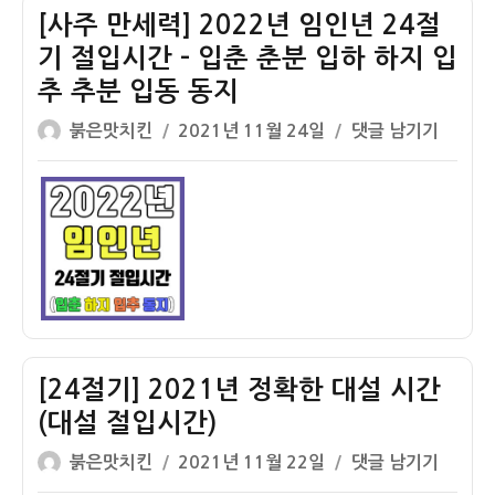
설
분
[사주 만세력] 2022년 임인년 24절
시
입
기 절입시간 – 입춘 춘분 입하 하지 입
간
하
추 추분 입동 동지
(대
하
설
지
글
작
[사
붉은맛치킨
2021년 11월 24일
댓글 남기기
절
입
쓴
성
주
입
추
이
일
만
시
추
자
세
간)
분
력]
입
2022
동
년
동
임
지
인
년
[24절기] 2021년 정확한 대설 시간
24
(대설 절입시간)
절
글
작
기
[24
붉은맛치킨
2021년 11월 22일
댓글 남기기
쓴
성
절
절