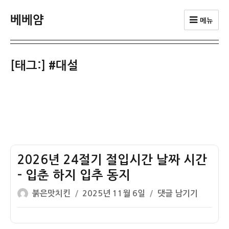
베베얌
메뉴
[태그:]
#대설
2026년 24절기 절입시간 날짜 시간
– 입춘 하지 입추 동지
글
작
2026
붉은맛치킨
2025년 11월 6일
댓글 남기기
쓴
성
년
이
일
24