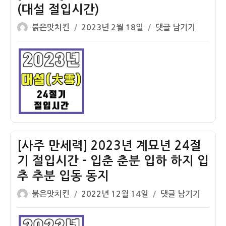
짜
2024
동
(대설 절입시간)
(대
년
지
글
작
[24
붉은맛치킨
2023년 2월 18일
댓글 남기기
설
갑
쓴
성
절
절
진
이
일
기]
입
년
자
2023
시
24
년
간)
절
정
기
확
절
한
입
대
시
설
간
[사주 만세력] 2023년 계묘년 24절
시
날
기 절입시간 – 입춘 춘분 입하 하지 입
간
짜
추 추분 입동 동지
(대
–
설
글
작
입
[사
붉은맛치킨
2022년 12월 14일
댓글 남기기
절
쓴
성
춘
주
입
이
일
춘
만