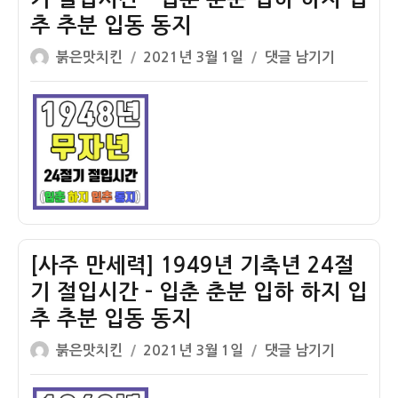
하
절
추 추분 입동 동지
지
기
입
절
글
작
[사
붉은맛치킨
2021년 3월 1일
댓글 남기기
추
입
쓴
성
주
추
시
이
일
만
분
간
자
세
입
–
력]
동
입
1948
동
춘
년
지
춘
무
분
자
입
년
[사주 만세력] 1949년 기축년 24절
하
24
기 절입시간 – 입춘 춘분 입하 하지 입
하
절
추 추분 입동 동지
지
기
입
절
글
작
[사
붉은맛치킨
2021년 3월 1일
댓글 남기기
추
입
쓴
성
주
추
시
이
일
만