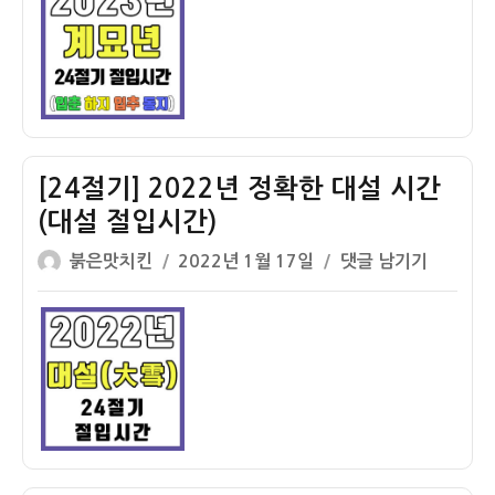
시
자
분
세
간)
입
력]
하
2023
하
년
지
계
입
묘
추
년
[24절기] 2022년 정확한 대설 시간
추
24
(대설 절입시간)
분
절
글
작
[24
입
기
붉은맛치킨
2022년 1월 17일
댓글 남기기
쓴
성
절
동
절
이
일
기]
동
입
자
2022
지
시
년
간
정
–
확
입
한
춘
대
춘