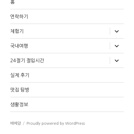
홈
연락하기
하
체험기
위
메
뉴
하
국내여행
확
위
장
메
뉴
하
24절기 절입시간
확
위
장
메
뉴
실제 후기
확
장
맛집 탐방
생활정보
베베얌
Proudly powered by WordPress