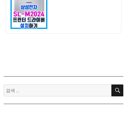
자
자
SL-
M2024
프
린
터
드
라
이
버
설
치
하
검
기
색:
–
다
운
받