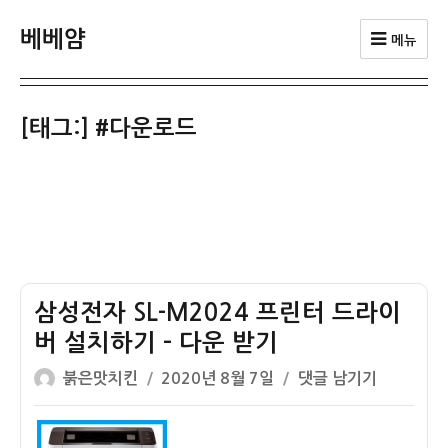
베베얌
메뉴
[태그:]
#다운로드
삼성전자 SL-M2024 프린터 드라이
버 설치하기 – 다운 받기
글
작
삼
붉은맛치킨
2020년 8월 7일
댓글 남기기
쓴
성
성
이
일
전