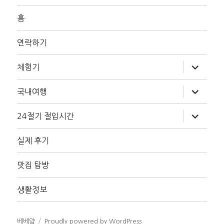
홈
연락하기
하
체험기
위
메
뉴
하
국내여행
확
위
장
메
뉴
하
24절기 절입시간
확
위
장
메
뉴
실제 후기
확
장
맛집 탐방
생활정보
베베얌
Proudly powered by WordPress