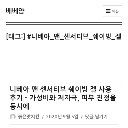
베베얌
메뉴
[태그:]
#니베아_맨_센서티브_쉐이빙_젤
니베아 맨 센서티브 쉐이빙 젤 사용
후기 – 가성비와 저자극, 피부 진정을
동시에
글
작
니
붉은맛치킨
2020년 9월 5일
댓글 남기기
쓴
성
베