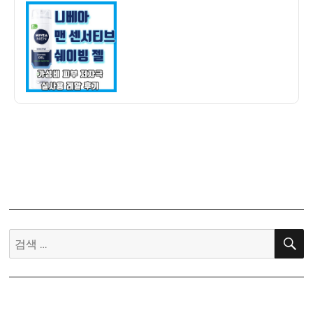
이
일
아
자
맨
센
서
티
브
쉐
이
빙
젤
사
용
후
기
검
–
색:
가
성
비