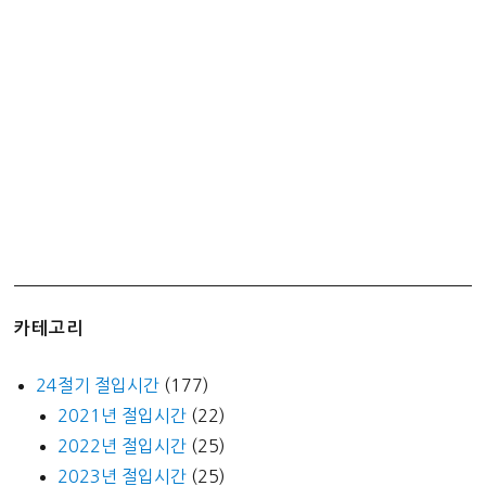
와
저
자
극,
피
부
진
정
을
동
시
에
카테고리
24절기 절입시간
(177)
2021년 절입시간
(22)
2022년 절입시간
(25)
2023년 절입시간
(25)