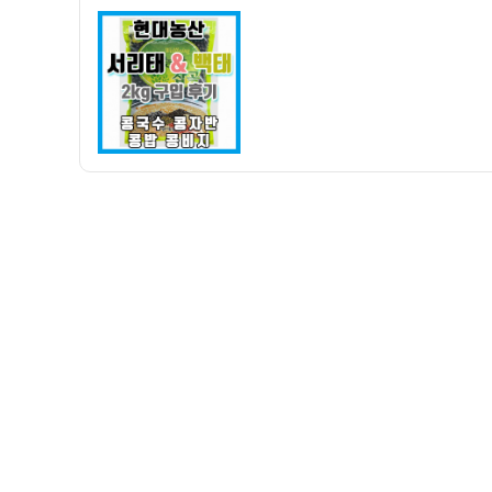
자
산
서
리
태,
백
태
2KG
구
입
후
기
–
서
리
태
콩
국