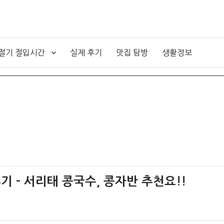
4절기 절입시간
실제 후기
맛집 탐방
생활정보
기 – 서리태 콩국수, 콩자반 추천요!!