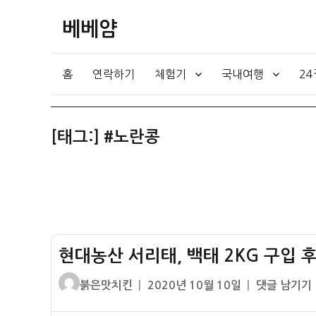
베베얌
홈
연락하기
체험기
국내여행
2
[태그:]
#노란콩
현대농산 서리태, 백태 2KG 구입 후
글
작
현
붉은맛치킨
2020년 10월 10일
댓글 남기기
쓴
성
대
이
일
농