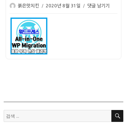
글
작
워
붉은맛치킨
2020년 8월 31일
댓글 남기기
쓴
성
드
이
일
프
자
레
스
All-
in-
One
WP
Migration
내
보
내
기
내
보
검
낼
색:
수