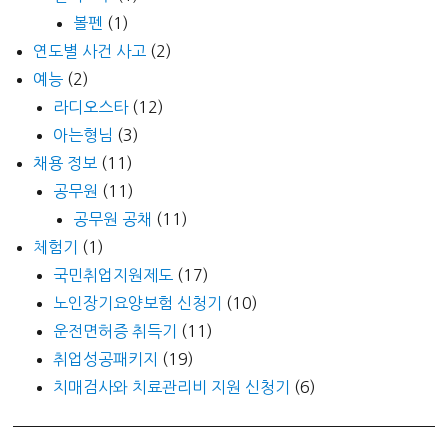
볼펜
(1)
연도별 사건 사고
(2)
예능
(2)
라디오스타
(12)
아는형님
(3)
채용 정보
(11)
공무원
(11)
공무원 공채
(11)
체험기
(1)
국민취업지원제도
(17)
노인장기요양보험 신청기
(10)
운전면허증 취득기
(11)
취업성공패키지
(19)
치매검사와 치료관리비 지원 신청기
(6)