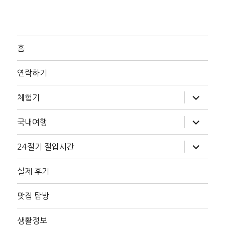
홈
연락하기
하
체험기
위
메
뉴
하
국내여행
확
위
장
메
뉴
하
24절기 절입시간
확
위
장
메
뉴
실제 후기
확
장
맛집 탐방
생활정보