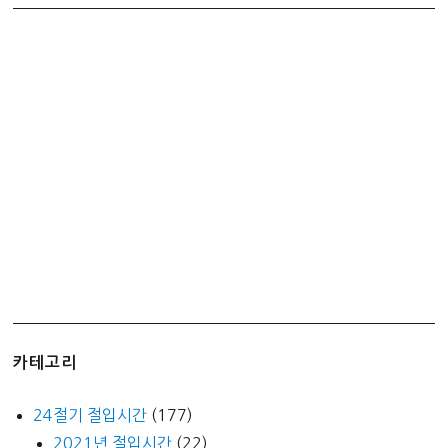
없
습
니
다
–
WordPress
export
Out
of
disk
space
Unable
to
write
카테고리
content
to
24절기 절입시간
(177)
file
2021년 절입시간
(22)
[solved]