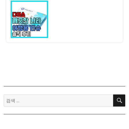
이
일
소]
자
깨
끗
한
나
라
여
행
용
출
장
용
티
슈
검
휴
색:
지
구
입