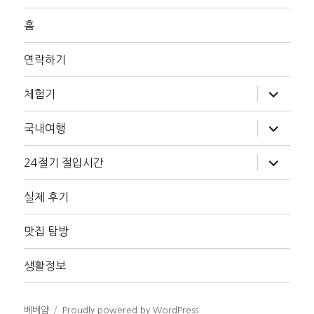
홈
연락하기
하
체험기
위
메
뉴
하
국내여행
확
위
장
메
뉴
하
24절기 절입시간
확
위
장
메
뉴
실제 후기
확
장
맛집 탐방
생활정보
베베얌
Proudly powered by WordPress