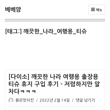
베베얌
메뉴
[태그:]
깨끗한_나라_여행용_티슈
[다이소] 깨끗한 나라 여행용 출장용
티슈 휴지 구입 후기 – 저렴하지만 알
차다ㅋㅋㅋ
글
작
[다
붉은맛치킨
2022년 2월 14일
댓글 남기기
쓴
성
이