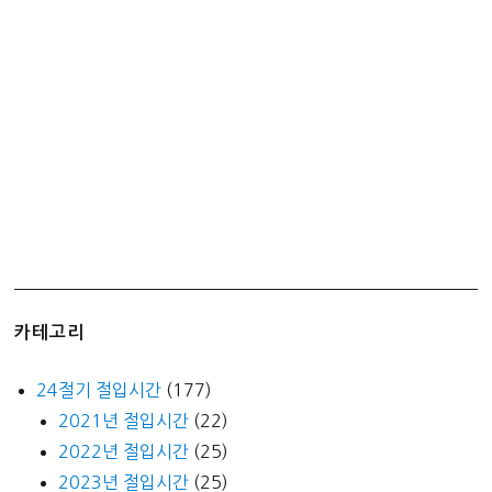
후
기
–
저
렴
하
지
만
알
차
다
ㅋ
카테고리
ㅋ
ㅋ
24절기 절입시간
(177)
2021년 절입시간
(22)
2022년 절입시간
(25)
2023년 절입시간
(25)