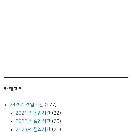
최
고!
손
에
기
름
묻
힐
필
요
없
어
카테고리
요
24절기 절입시간
(177)
2021년 절입시간
(22)
2022년 절입시간
(25)
2023년 절입시간
(25)