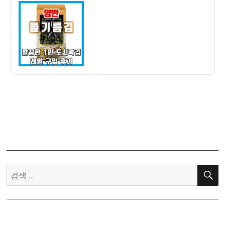
이
일
양
자
반
들
기
름
김
도
시
락
김
구
입
후
기
검
–
색:
가
성
비