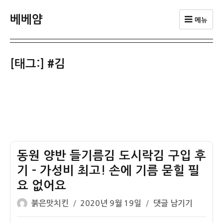
베베얌
메뉴
[태그:]
#김
동원 양반 들기름김 도시락김 구입 후
기 – 가성비 최고! 손에 기름 묻힐 필
요 없어요
글
작
동
붉은맛치킨
2020년 9월 19일
댓글 남기기
쓴
성
원