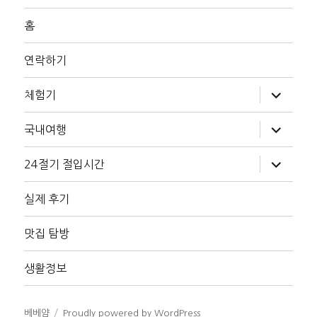
홈
연락하기
하
체험기
위
메
뉴
하
국내여행
확
위
장
메
뉴
하
24절기 절입시간
확
위
장
메
뉴
실제 후기
확
장
맛집 탐방
생활정보
베베얌
Proudly powered by WordPress