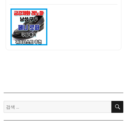
쓴
성
강
이
일
제
자
화
레
노
마
남
성
구
두
MES5020FG11
구
매
후
기
검
(락
색:
포
트