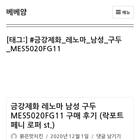
베베얌
메뉴
[태그:]
#금강제화_레노마_남성_구두
_MES5020FG11
금강제화 레노마 남성 구두
MES5020FG11 구매 후기 (락포트
페니 로퍼 st.)
글
작
금
붉은맛치킨
2020년 12월 1일
댓글 남기기