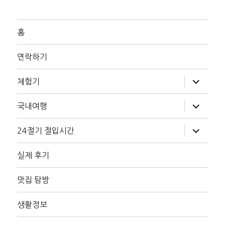
홈
연락하기
하
체험기
위
메
뉴
하
국내여행
확
위
장
메
뉴
하
24절기 절입시간
확
위
장
메
뉴
실제 후기
확
장
맛집 탐방
생활정보