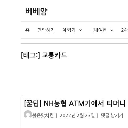
베베얌
홈
연락하기
체험기
국내여행
2
[태그:]
교통카드
[꿀팁] NH농협 ATM기에서 티머니
글
작
[꿀
붉은맛치킨
2022년 2월 23일
댓글 남기기
쓴
성
팁]
이
일
NH