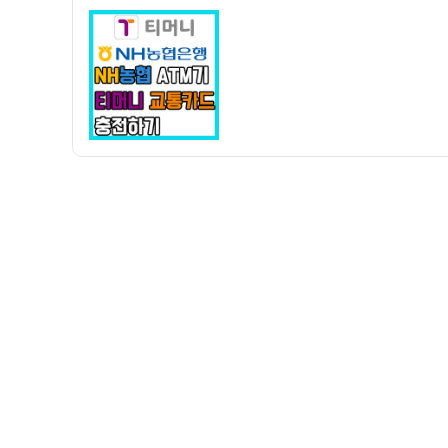
자
농
협
ATM
기
에
서
티
머
니
교
통
카
드
충
전
하
는