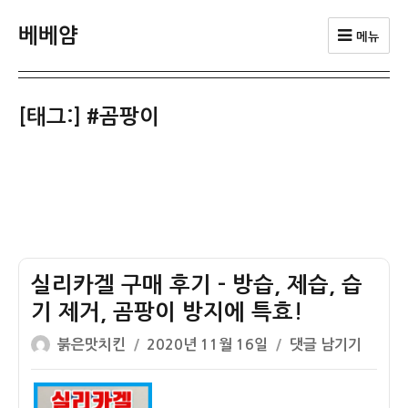
베베얌
메뉴
[태그:]
#곰팡이
실리카겔 구매 후기 – 방습, 제습, 습
기 제거, 곰팡이 방지에 특효!
글
작
실
붉은맛치킨
2020년 11월 16일
댓글 남기기
쓴
성
리
이
일
카