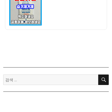
자
겔
구
매
후
기
–
방
습,
제
습,
습
기
제
검
거,
색:
곰
팡
이
방