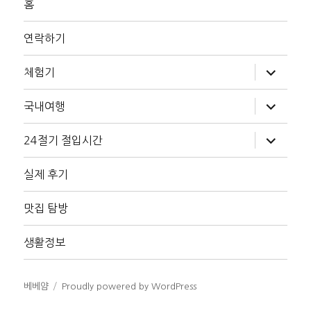
홈
연락하기
하
체험기
위
메
뉴
하
국내여행
확
위
장
메
뉴
하
24절기 절입시간
확
위
장
메
뉴
실제 후기
확
장
맛집 탐방
생활정보
베베얌
Proudly powered by WordPress