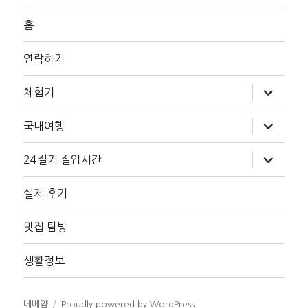
홈
연락하기
하
체험기
위
메
뉴
하
국내여행
확
위
장
메
뉴
하
24절기 절입시간
확
위
장
메
뉴
실제 후기
확
장
맛집 탐방
생활정보
베베얌
Proudly powered by WordPress