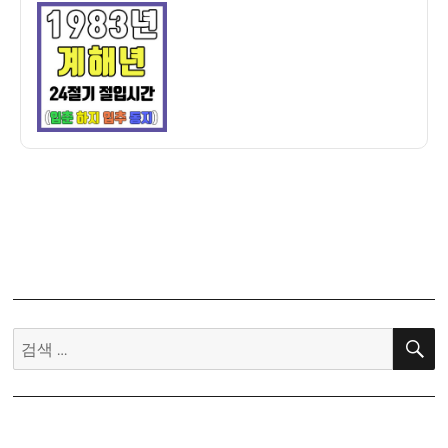
이
일
만
자
세
력]
1983
년
계
해
년
24
절
기
절
입
시
검
간
색:
–
입
춘