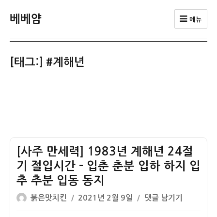
베베얌
메뉴
[태그:]
#계해년
[사주 만세력] 1983년 계해년 24절
기 절입시간 – 입춘 춘분 입하 하지 입
추 추분 입동 동지
글
작
[사
붉은맛치킨
2021년 2월 9일
댓글 남기기
쓴
성
주