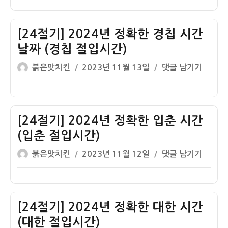
이
일
기]
명
절
자
2024
시
입
년
[24절기] 2024년 정확한 경칩 시간
간
시
정
날
날짜 (경칩 절입시간)
간)
확
짜
글
작
[24
붉은맛치킨
2023년 11월 13일
댓글 남기기
한
(청
쓴
성
절
춘
명
이
일
기]
분
절
자
2024
시
입
년
[24절기] 2024년 정확한 입춘 시간
간
시
정
날
(입춘 절입시간)
간)
확
짜
글
작
[24
붉은맛치킨
2023년 11월 12일
댓글 남기기
한
(춘
쓴
성
절
경
분
이
일
기]
칩
절
자
2024
시
입
년
[24절기] 2024년 정확한 대한 시간
간
시
정
날
(대한 절입시간)
간)