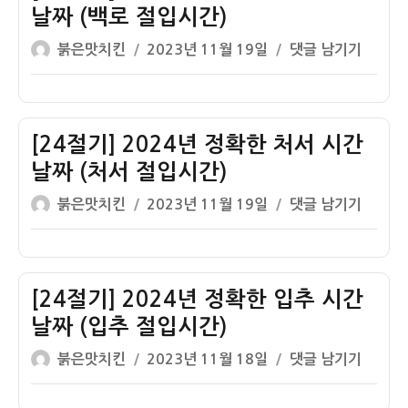
정
날
날짜 (백로 절입시간)
간)
확
짜
글
작
[24
붉은맛치킨
2023년 11월 19일
댓글 남기기
한
(한
쓴
성
절
추
로
이
일
기]
분
절
자
2024
시
입
년
[24절기] 2024년 정확한 처서 시간
간
시
정
날
날짜 (처서 절입시간)
간)
확
짜
글
작
[24
붉은맛치킨
2023년 11월 19일
댓글 남기기
한
(추
쓴
성
절
백
분
이
일
기]
로
절
자
2024
시
입
년
[24절기] 2024년 정확한 입추 시간
간
시
정
날
날짜 (입추 절입시간)
간)
확
짜
글
작
[24
붉은맛치킨
2023년 11월 18일
댓글 남기기
한
(백
쓴
성
절
처
로
이
일
기]