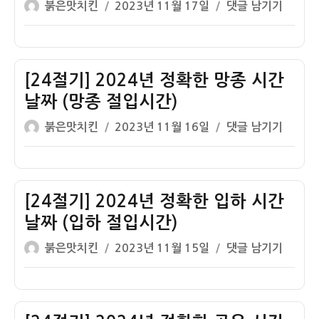
글
작
[24
붉은맛치킨
2023년 11월 17일
댓글 남기기
한
(대
쓴
성
절
소
서
이
일
기]
서
절
자
2024
시
입
년
[24절기] 2024년 정확한 망종 시간
간
시
정
날
날짜 (망종 절입시간)
간)
확
짜
글
작
[24
붉은맛치킨
2023년 11월 16일
댓글 남기기
한
(소
쓴
성
절
하
서
이
일
기]
지
절
자
2024
시
입
년
[24절기] 2024년 정확한 입하 시간
간
시
정
날
날짜 (입하 절입시간)
간)
확
짜
글
작
[24
붉은맛치킨
2023년 11월 15일
댓글 남기기
한
(하
쓴
성
절
망
지
이
일
기]
종
절
자
2024
시
입
년