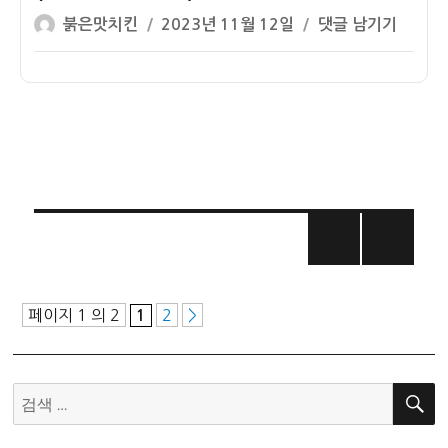
확
짜
글
작
[24
붉은맛치킨
2023년 11월 12일
댓글 남기기
한
(경
쓴
성
절
입
칩
이
일
기]
춘
절
자
2024
시
입
년
간
시
정
(입
간)
확
춘
한
절
대
입
글
한
시
시
페
간)
간
페이지 1 의 2
2
>
1
(대
이
한
절
지
검
입
색:
시
매