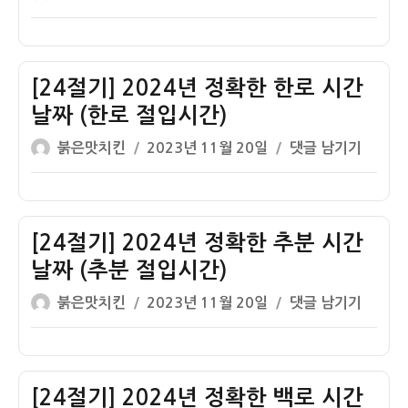
(소
쓴
성
절
입
설
이
일
기]
동
절
자
2024
시
입
년
[24절기] 2024년 정확한 한로 시간
간
시
정
날
날짜 (한로 절입시간)
간)
확
짜
글
작
[24
붉은맛치킨
2023년 11월 20일
댓글 남기기
한
(입
쓴
성
절
상
동
이
일
기]
강
절
자
2024
시
입
년
[24절기] 2024년 정확한 추분 시간
간
시
정
날
날짜 (추분 절입시간)
간)
확
짜
글
작
[24
붉은맛치킨
2023년 11월 20일
댓글 남기기
한
(상
쓴
성
절
한
강
이
일
기]
로
절
자
2024
시
입
년
[24절기] 2024년 정확한 백로 시간
간
시