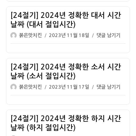
서
절
자
2024
시
입
년
[24절기] 2024년 정확한 대서 시간
간
시
정
날
날짜 (대서 절입시간)
간)
확
짜
글
작
[24
붉은맛치킨
2023년 11월 18일
댓글 남기기
한
(처
쓴
성
절
입
서
이
일
기]
추
절
자
2024
시
입
년
[24절기] 2024년 정확한 소서 시간
간
시
정
날
날짜 (소서 절입시간)
간)
확
짜
글
작
[24
붉은맛치킨
2023년 11월 17일
댓글 남기기
한
(입
쓴
성
절
대
추
이
일
기]
서
절
자
2024
시
입
년
[24절기] 2024년 정확한 하지 시간
간
시
정
날
날짜 (하지 절입시간)
간)
확
짜