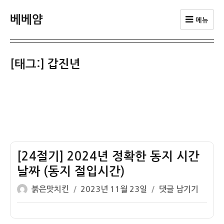
베베얌
메뉴
[태그:]
갑진년
[24절기] 2024년 정확한 동지 시간
날짜 (동지 절입시간)
글
작
[24
붉은맛치킨
2023년 11월 23일
댓글 남기기
쓴
성
절
이
일
기]