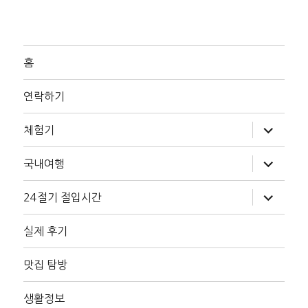
홈
연락하기
하
체험기
위
메
뉴
하
국내여행
확
위
장
메
뉴
하
24절기 절입시간
확
위
장
메
뉴
실제 후기
확
장
맛집 탐방
생활정보