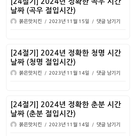
[24절기] 2024년 정확한 곡우 시간
간
시
정
날
날짜 (곡우 절입시간)
간)
확
짜
글
작
[24
붉은맛치킨
2023년 11월 15일
댓글 남기기
한
(망
쓴
성
절
입
종
이
일
기]
하
절
자
2024
시
입
년
[24절기] 2024년 정확한 청명 시간
간
시
정
날
날짜 (청명 절입시간)
간)
확
짜
글
작
[24
붉은맛치킨
2023년 11월 14일
댓글 남기기
한
(입
쓴
성
절
곡
하
이
일
기]
우
절
자
2024
시
입
년
[24절기] 2024년 정확한 춘분 시간
간
시
정
날
날짜 (춘분 절입시간)
간)
확
짜
글
작
[24
붉은맛치킨
2023년 11월 14일
댓글 남기기
한
(곡
쓴
성
절
청
우