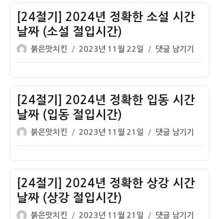
자
2024
년
[24절기] 2024년 정확한 소설 시간
정
날짜 (소설 절입시간)
확
글
작
[24
붉은맛치킨
2023년 11월 22일
댓글 남기기
한
쓴
성
절
동
이
일
기]
지
자
2024
시
년
[24절기] 2024년 정확한 입동 시간
간
정
날
날짜 (입동 절입시간)
확
짜
글
작
[24
붉은맛치킨
2023년 11월 21일
댓글 남기기
한
(동
쓴
성
절
소
지
이
일
기]
설
절
자
2024
시
입
년
[24절기] 2024년 정확한 상강 시간
간
시
정
날
날짜 (상강 절입시간)
간)
확
짜
글
작
[24
붉은맛치킨
2023년 11월 21일
댓글 남기기
한